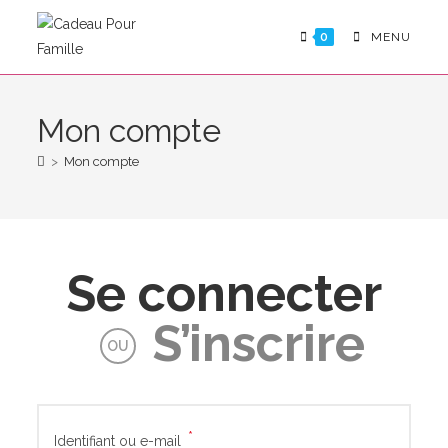
Skip
to
0
MENU
content
Mon compte
>
Mon compte
Se connecter
S’inscrire
OU
*
Obligatoire
Identifiant ou e-mail