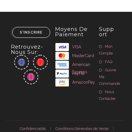
Moyens De
Supp
S'INSCRIRE
Paiement
Ort
Retrouvez-
Mon
VISA
Nous Sur:
Compte
MasterCard
FAQ
American
Suivre
Express
PayPal
Ma
AmazonPay
Commande
Nous
Contacter
Confidencialité
Conditions Générales de Vente