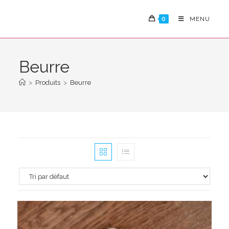
Skip
to
0
MENU
content
Beurre
>
Produits
>
Beurre