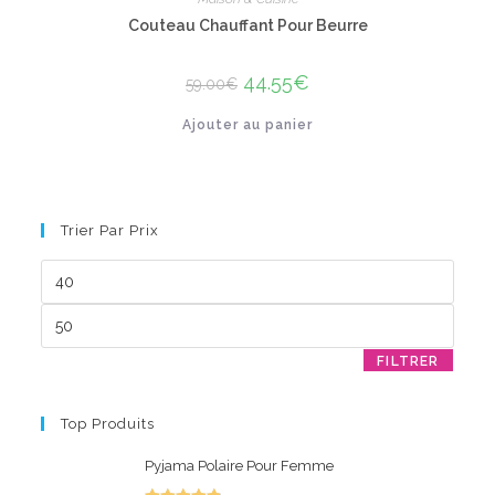
Couteau Chauffant Pour Beurre
Le
44.55
€
Le
59.00
€
prix
prix
initial
actuel
Ajouter au panier
était :
est :
59.00€.
44.55€.
Trier Par Prix
Prix
min
Prix
max
FILTRER
Top Produits
Pyjama Polaire Pour Femme