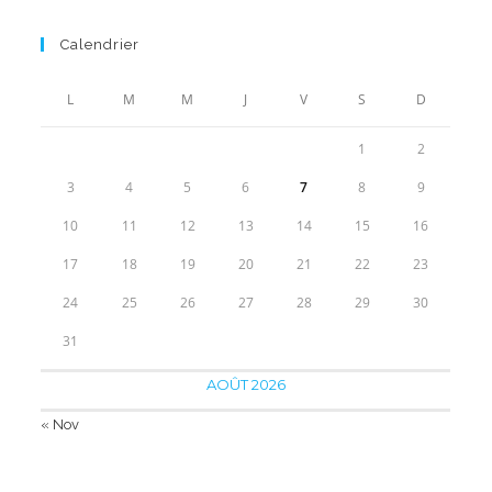
prix
prix
initial
actuel
Calendrier
était :
est :
39.00€.
21.90€.
L
M
M
J
V
S
D
1
2
3
4
5
6
7
8
9
10
11
12
13
14
15
16
17
18
19
20
21
22
23
24
25
26
27
28
29
30
31
AOÛT 2026
« Nov