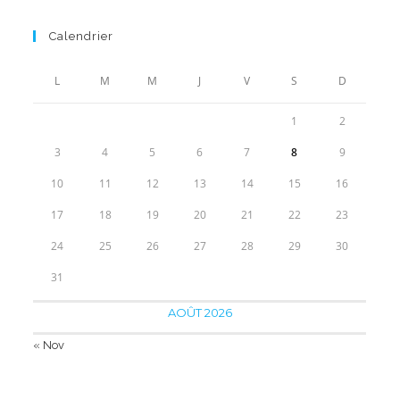
prix
prix
53.90€
initial
actuel
Calendrier
était :
est :
70.00€.
37.90€.
L
M
M
J
V
S
D
1
2
3
4
5
6
7
8
9
10
11
12
13
14
15
16
17
18
19
20
21
22
23
24
25
26
27
28
29
30
31
AOÛT 2026
« Nov