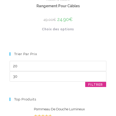
Rangement Pour Câbles
Le
24.90
€
Le
49.00
€
prix
prix
initial
actuel
Ce
Choix des options
était :
est :
produit
49.00€.
24.90€.
a
plusieurs
variations.
Les
options
peuvent
Trier Par Prix
être
choisies
sur
Prix
la
min
page
du
Prix
produit
max
FILTRER
Top Produits
Pommeau De Douche Lumineux