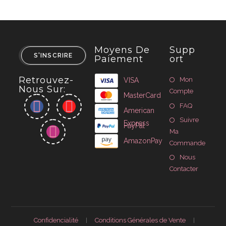
Moyens De
Supp
S'INSCRIRE
Paiement
Ort
Retrouvez-
Mon
VISA
Nous Sur:
Compte
MasterCard
FAQ
American
Suivre
Express
PayPal
Ma
AmazonPay
Commande
Nous
Contacter
Confidencialité
Conditions Générales de Vente