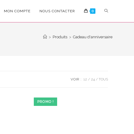
TOGGLE
MON COMPTE
NOUS CONTACTER
0
WEBSITE
>
Produits
>
Cadeau d'anniversaire
SEARCH
VOIR :
12
24
TOUS
PROMO !