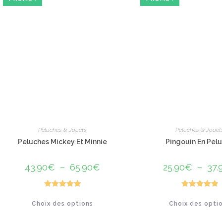
peuvent
être
choisies
sur
la
page
du
produit
Peluches & Jouets
Peluches & Jouet
Peluches Mickey Et Minnie
Pingouin En Pel
43.90
€
–
65.90
€
Plage
25.90
€
–
37.
de
prix :
43.90€
à
Note
5.00
Note
5.00
Ce
65.90€
Choix des options
Choix des opti
produit
sur 5
sur 5
a
plusieurs