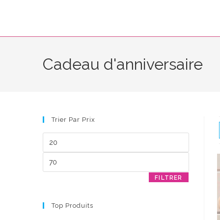
Skip
to
content
Cadeau d'anniversaire
Trier Par Prix
Prix
min
Prix
max
FILTRER
Top Produits