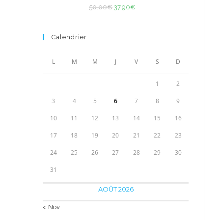
Note
4.93
50.00€.
Le
Le
33.90€.
50.00
€
37.90
€
sur 5
prix
prix
initial
actuel
Calendrier
était :
est :
50.00€.
37.90€.
L
M
M
J
V
S
D
1
2
3
4
5
6
7
8
9
10
11
12
13
14
15
16
17
18
19
20
21
22
23
24
25
26
27
28
29
30
31
AOÛT 2026
« Nov