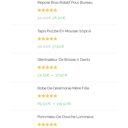
Repose Bras Rotatif Pour Bureau
Note
4.83
Le
Le
40.00
€
28.90
€
sur 5
prix
prix
Tapis Puzzle En Mousse (10pcs)
initial
actuel
était :
est :
Note
4.93
Le
40.00€.
Le
28.90€.
50.00
€
37.90
€
sur 5
prix
prix
Stérilisateur De Brosse A Dents
initial
actuel
était :
est :
Note
5.00
50.00€.
37.90€.
Plage
24.55
€
–
37.90
€
sur 5
de
Robe De Cérémonie Mère Fille
prix :
24.55€
Note
5.00
à
Plage
89.90
€
–
119.90
€
sur 5
37.90€
de
Pommeau De Douche Lumineux
prix :
89.90€