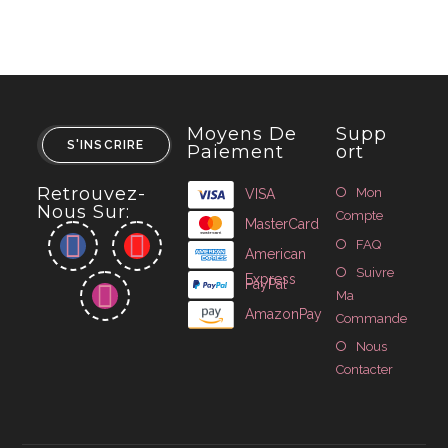
Moyens De
Supp
S'INSCRIRE
Paiement
Ort
Retrouvez-
Mon
VISA
Nous Sur:
Compte
MasterCard
FAQ
American
Suivre
Express
PayPal
Ma
AmazonPay
Commande
Nous
Contacter