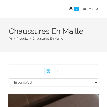
Skip
to
0
MENU
content
Chaussures En Maille
>
Produits
>
Chaussures En Maille