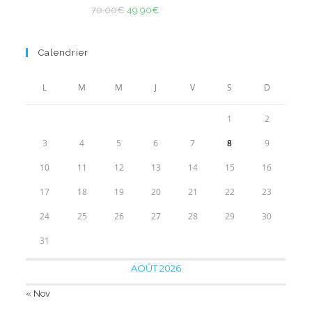
Note
4.85
Le
Le
à
70.00
€
49.90
€
sur 5
prix
prix
119.90€
initial
actuel
Calendrier
était :
est :
70.00€.
49.90€.
L
M
M
J
V
S
D
1
2
3
4
5
6
7
8
9
10
11
12
13
14
15
16
17
18
19
20
21
22
23
24
25
26
27
28
29
30
31
AOÛT 2026
« Nov