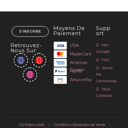
Moyens De
Supp
S'INSCRIRE
Paiement
Ort
Retrouvez-
Mon
VISA
Nous Sur:
Compte
MasterCard
FAQ
American
Suivre
Express
PayPal
Ma
AmazonPay
Commande
Nous
Contacter
Confidencialité
Conditions Générales de Vente