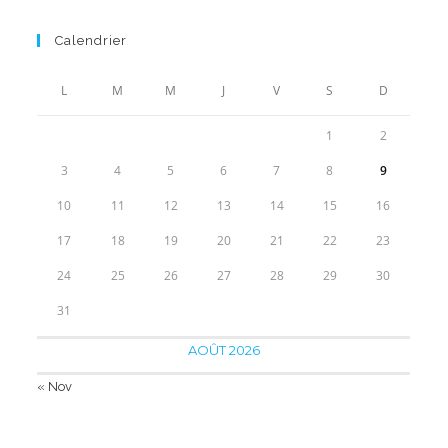
prix
prix
initial
actuel
Calendrier
était :
est :
40.00€.
29.90€.
L
M
M
J
V
S
D
1
2
3
4
5
6
7
8
9
10
11
12
13
14
15
16
17
18
19
20
21
22
23
24
25
26
27
28
29
30
31
AOÛT 2026
« Nov