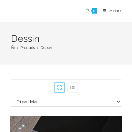
Skip
to
0
MENU
content
Dessin
>
Produits
>
Dessin