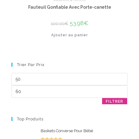
Fauteuil Gonflable Avec Porte-canette
Le
53.98
€
Le
100.00
€
prix
prix
initial
actuel
Ajouter au panier
était :
est :
100.00€.
53.98€.
Trier Par Prix
Prix
min
Prix
max
FILTRER
Top Produits
Baskets Converse Pour Bébé