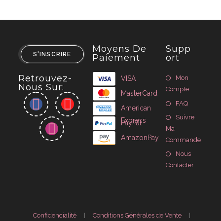
Moyens De
Supp
S'INSCRIRE
Paiement
Ort
Retrouvez-
Mon
VISA
Nous Sur:
Compte
MasterCard
FAQ
American
Suivre
Express
PayPal
Ma
AmazonPay
Commande
Nous
Contacter
Confidencialité
Conditions Générales de Vente