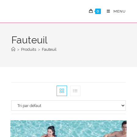
Skip
to
0
MENU
content
Fauteuil
>
Produits
>
Fauteuil