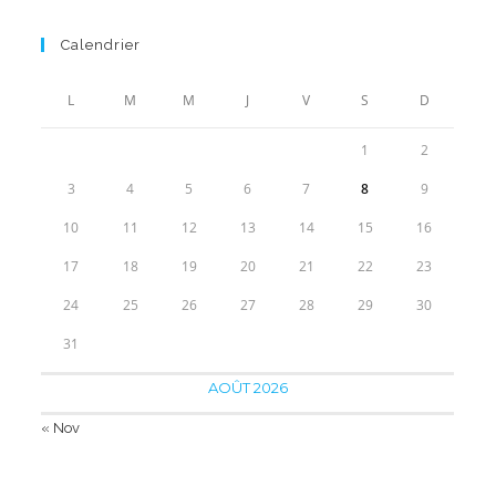
prix
prix
initial
actuel
Calendrier
était :
est :
40.00€.
28.90€.
L
M
M
J
V
S
D
1
2
3
4
5
6
7
8
9
10
11
12
13
14
15
16
17
18
19
20
21
22
23
24
25
26
27
28
29
30
31
AOÛT 2026
« Nov