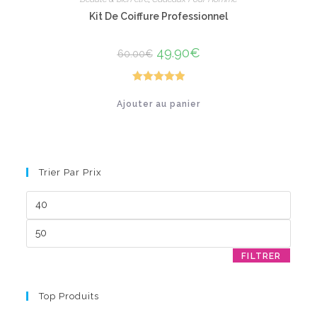
Kit De Coiffure Professionnel
Le
49.90
€
Le
60.00
€
prix
prix
initial
actuel
était :
est :
60.00€.
49.90€.
Note
5.00
Ajouter au panier
sur 5
Trier Par Prix
Prix
min
Prix
max
FILTRER
Top Produits