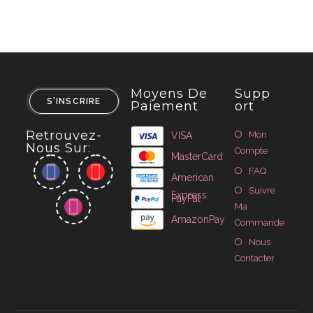
Moyens De
Supp
S'INSCRIRE
Paiement
Ort
Retrouvez-
Mon
VISA
Nous Sur:
Compte
MasterCard
FAQ
American
Suivre
Express
PayPal
Ma
AmazonPay
Commande
Nous
Contacter