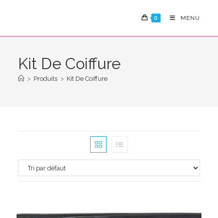
Skip
to
0
MENU
content
Kit De Coiffure
>
Produits
>
Kit De Coiffure