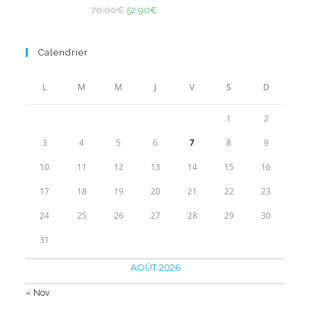
Note
5.00
50.00€.
Le
33.90€.
Le
70.00
€
52.90
€
sur 5
prix
prix
initial
actuel
Calendrier
était :
est :
70.00€.
52.90€.
L
M
M
J
V
S
D
1
2
3
4
5
6
7
8
9
10
11
12
13
14
15
16
17
18
19
20
21
22
23
24
25
26
27
28
29
30
31
AOÛT 2026
« Nov