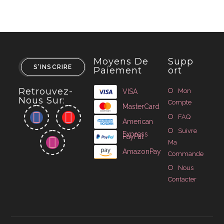
Moyens De
Supp
S'INSCRIRE
Paiement
Ort
Retrouvez-
Mon
VISA
Nous Sur:
Compte
MasterCard
FAQ
American
Suivre
Express
PayPal
Ma
AmazonPay
Commande
Nous
Contacter