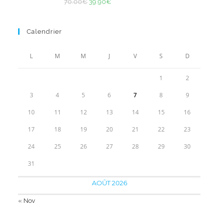
50.00€.
Le
33.90€.
Le
70.00
€
39.90
€
sur 5
prix
prix
initial
actuel
Calendrier
était :
est :
70.00€.
39.90€.
L
M
M
J
V
S
D
1
2
3
4
5
6
7
8
9
10
11
12
13
14
15
16
17
18
19
20
21
22
23
24
25
26
27
28
29
30
31
AOÛT 2026
« Nov