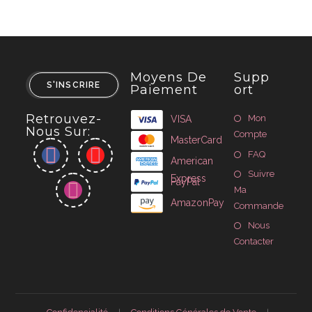
Moyens De
Supp
S'INSCRIRE
Paiement
Ort
Retrouvez-
Mon
VISA
Nous Sur:
Compte
MasterCard
FAQ
American
Suivre
Express
PayPal
Ma
AmazonPay
Commande
Nous
Contacter