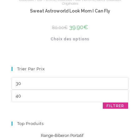
Originales
Sweat Astroworld Look Mom I Can Fly
Le
39.90
€
Le
80.00
€
prix
prix
initial
actuel
Ce
Choix des options
était :
est :
produit
80.00€.
39.90€.
a
plusieurs
variations.
Les
options
peuvent
Trier Par Prix
être
choisies
sur
Prix
la
min
page
du
Prix
produit
max
FILTRER
Top Produits
Range-Biberon Portatif