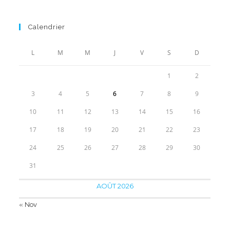
sur 5
prix
prix
initial
actuel
Calendrier
était :
est :
70.00€.
52.90€.
L
M
M
J
V
S
D
1
2
3
4
5
6
7
8
9
10
11
12
13
14
15
16
17
18
19
20
21
22
23
24
25
26
27
28
29
30
31
AOÛT 2026
« Nov