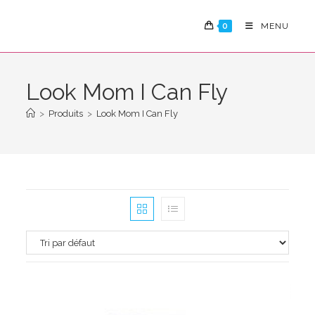
Skip
to
0
MENU
content
Look Mom I Can Fly
>
Produits
>
Look Mom I Can Fly