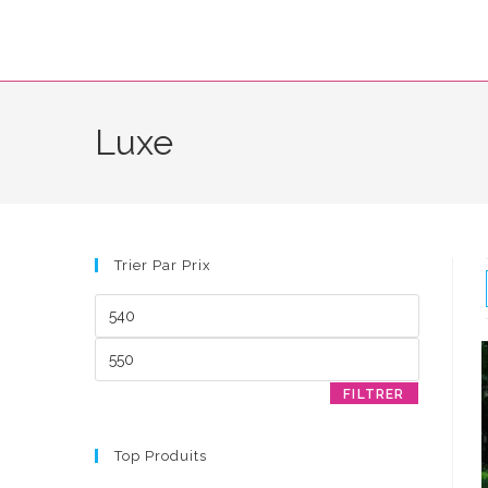
Skip
to
content
Luxe
Trier Par Prix
Prix
min
Prix
max
FILTRER
Top Produits