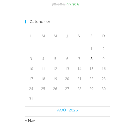
Note
4.85
Le
120.00€.
Le
59.90€.
70.00
€
49.90
€
sur 5
prix
prix
initial
actuel
Calendrier
était :
est :
70.00€.
49.90€.
L
M
M
J
V
S
D
1
2
3
4
5
6
7
8
9
10
11
12
13
14
15
16
17
18
19
20
21
22
23
24
25
26
27
28
29
30
31
AOÛT 2026
« Nov