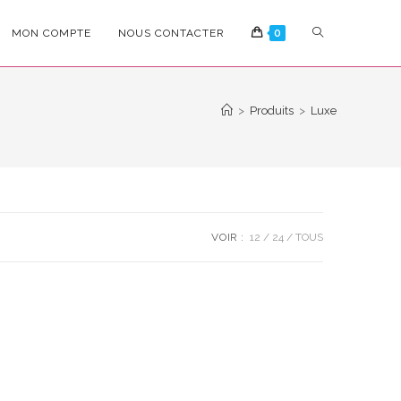
TOGGLE
MON COMPTE
NOUS CONTACTER
0
WEBSITE
>
Produits
>
Luxe
SEARCH
VOIR :
12
24
TOUS