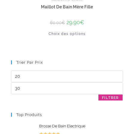
Maillot De Bain Mère Fille
Le
29.90
€
Le
60.00
€
prix
prix
initial
actuel
Ce
Choix des options
était :
est :
produit
60.00€.
29.90€.
a
plusieurs
variations.
Les
options
peuvent
Trier Par Prix
être
choisies
sur
Prix
la
min
page
du
Prix
produit
max
FILTRER
Top Produits
Brosse De Bain Electrique