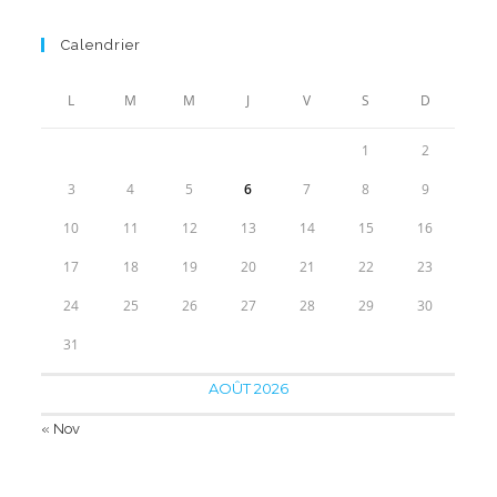
29.90€
de
prix :
Calendrier
89.90€
à
L
M
M
J
V
S
D
119.90€
1
2
3
4
5
6
7
8
9
10
11
12
13
14
15
16
17
18
19
20
21
22
23
24
25
26
27
28
29
30
31
AOÛT 2026
« Nov