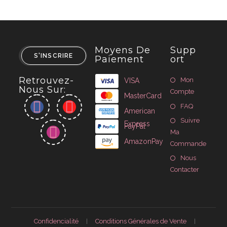
Moyens De
Supp
S'INSCRIRE
Paiement
Ort
Retrouvez-
Mon
VISA
Nous Sur:
Compte
MasterCard
FAQ
American
Suivre
Express
PayPal
Ma
AmazonPay
Commande
Nous
Contacter
Confidencialité
Conditions Générales de Vente