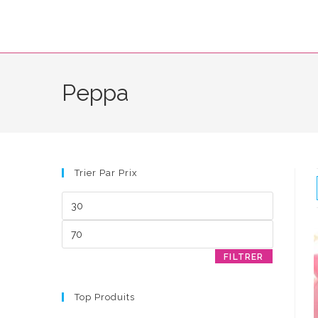
Skip
to
content
Peppa
Trier Par Prix
Prix
min
Prix
max
FILTRER
Top Produits