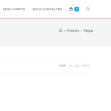
TOGGLE
MON COMPTE
NOUS CONTACTER
0
WEBSITE
>
Produits
>
Peppa
SEARCH
VOIR :
12
24
TOUS