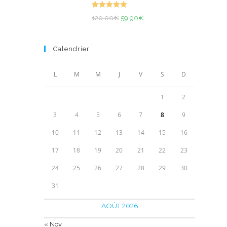
était :
est :
Note
5.00
70.00€.
Le
37.90€.
Le
120.00
€
59.90
€
sur 5
prix
prix
initial
actuel
Calendrier
était :
est :
120.00€.
59.90€.
L
M
M
J
V
S
D
1
2
3
4
5
6
7
8
9
10
11
12
13
14
15
16
17
18
19
20
21
22
23
24
25
26
27
28
29
30
31
AOÛT 2026
« Nov