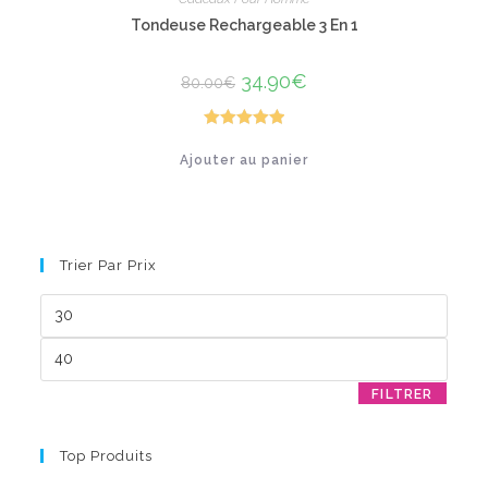
Tondeuse Rechargeable 3 En 1
Le
34.90
€
Le
80.00
€
prix
prix
initial
actuel
était :
est :
80.00€.
34.90€.
Note
5.00
Ajouter au panier
sur 5
Trier Par Prix
Prix
min
Prix
max
FILTRER
Top Produits