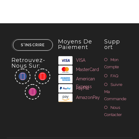
Moyens De
Supp
S'INSCRIRE
Paiement
Ort
Retrouvez-
Mon
VISA
Nous Sur:
Compte
MasterCard
FAQ
American
Suivre
Express
PayPal
Ma
AmazonPay
Commande
Nous
Contacter