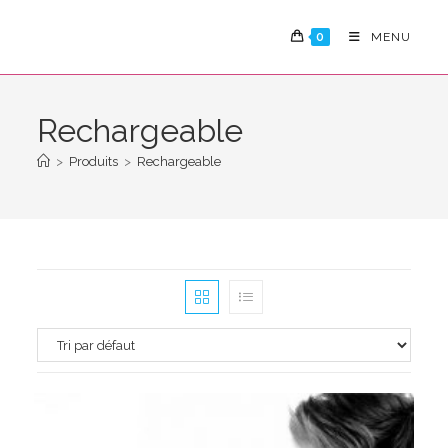
Skip
to
0
MENU
content
Rechargeable
>
Produits
>
Rechargeable