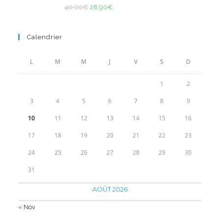
Note
4.83
70.00€.
Le
37.90€.
Le
40.00
€
28.90
€
sur 5
prix
prix
initial
actuel
Calendrier
était :
est :
40.00€.
28.90€.
L
M
M
J
V
S
D
1
2
3
4
5
6
7
8
9
10
11
12
13
14
15
16
17
18
19
20
21
22
23
24
25
26
27
28
29
30
31
AOÛT 2026
« Nov