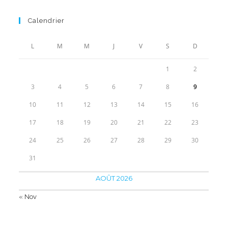
de
prix :
Calendrier
14.55€
à
L
M
M
J
V
S
D
39.90€
1
2
3
4
5
6
7
8
9
10
11
12
13
14
15
16
17
18
19
20
21
22
23
24
25
26
27
28
29
30
31
AOÛT 2026
« Nov