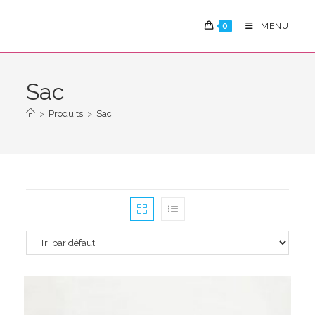
Skip
to
0
MENU
content
Sac
>
Produits
>
Sac