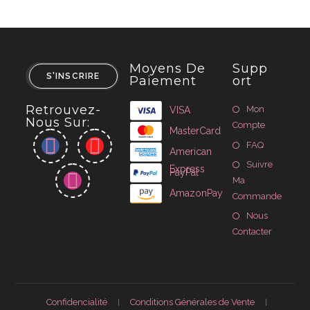
Moyens De
Supp
S'INSCRIRE
Paiement
Ort
Retrouvez-
Mon
VISA
Nous Sur:
Compte
MasterCard
FAQ
American
Suivre
Express
PayPal
Ma
AmazonPay
Commande
Nous
Contacter
Confidencialité
Conditions Générales de Vente