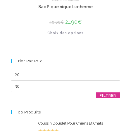
Sac Pique nique Isotherme
Le
21.90
€
Le
40.00
€
prix
prix
initial
actuel
Ce
Choix des options
était :
est :
produit
40.00€.
21.90€.
a
plusieurs
variations.
Les
options
peuvent
Trier Par Prix
être
choisies
sur
Prix
la
min
page
du
Prix
produit
max
FILTRER
Top Produits
Coussin Douillet Pour Chiens Et Chats