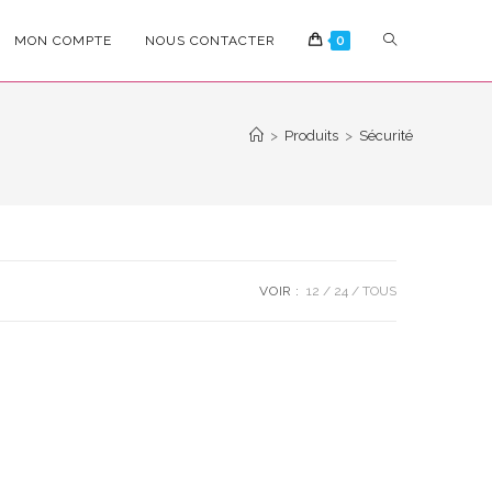
TOGGLE
MON COMPTE
NOUS CONTACTER
0
WEBSITE
>
Produits
>
Sécurité
SEARCH
VOIR :
12
24
TOUS