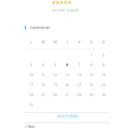
43.90€
Note
4.93
Le
Le
à
50.00
€
37.90
€
sur 5
prix
prix
53.90€
initial
actuel
Calendrier
était :
est :
50.00€.
37.90€.
L
M
M
J
V
S
D
1
2
3
4
5
6
7
8
9
10
11
12
13
14
15
16
17
18
19
20
21
22
23
24
25
26
27
28
29
30
31
AOÛT 2026
« Nov