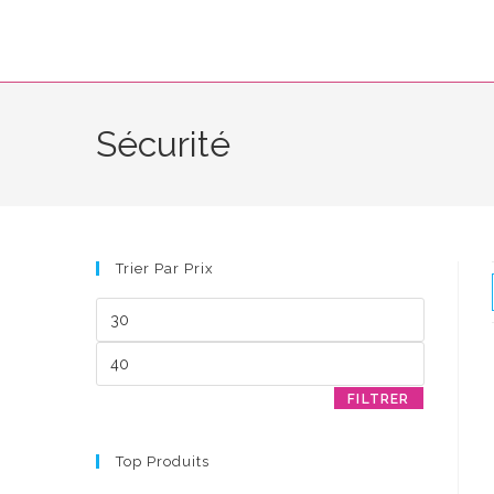
Skip
to
content
Sécurité
Trier Par Prix
Prix
min
Prix
max
FILTRER
Top Produits