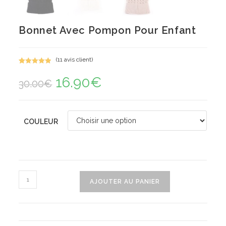
Bonnet Avec Pompon Pour Enfant
(
11
avis client)
Noté
11
5.00
16.90
€
Le
Le
sur 5
30.00
€
prix
prix
basé sur
initial
actuel
notations
était :
est :
30.00€.
16.90€.
client
COULEUR
quantité
AJOUTER AU PANIER
de
Bonnet
Avec