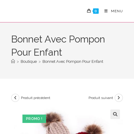
Skip
to
0
MENU
content
Bonnet Avec Pompon
Pour Enfant
>
Boutique
>
Bonnet Avec Pompon Pour Enfant
Produit précédent
Produit suivant
PROMO !