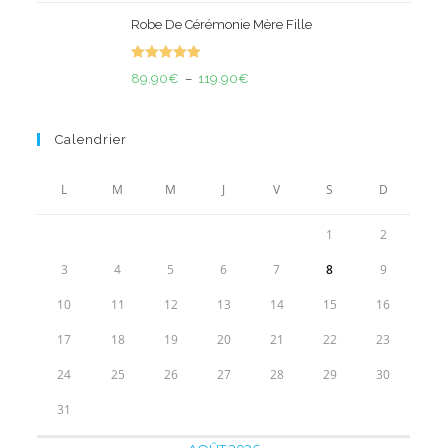
prix
prix
Robe De Cérémonie Mère Fille
initial
actuel
était :
est :
Note
5.00
35.00€.
23.90€.
Plage
89.90
€
–
119.90
€
sur 5
de
prix :
Calendrier
89.90€
à
L
M
M
J
V
S
D
119.90€
1
2
3
4
5
6
7
8
9
10
11
12
13
14
15
16
17
18
19
20
21
22
23
24
25
26
27
28
29
30
31