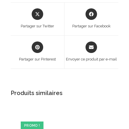
Opens
Opens
in
in
a
a
Partager sur Twitter
Partager sur Facebook
new
new
window
window
Opens
Opens
in
in
a
a
Partager sur Pinterest
Envoyer ce produit par e-mail
new
new
window
window
Produits similaires
PROMO !