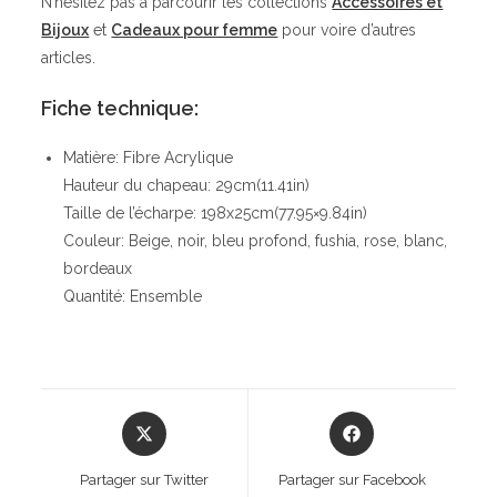
N’hésitez pas à parcourir les collections
Accessoires et
Bijoux
et
Cadeaux pour femme
pour voire d’autres
articles.
Fiche technique:
Matière: Fibre Acrylique
Hauteur du chapeau: 29cm(11.41in)
Taille de l’écharpe: 198x25cm(77.95×9.84in)
Couleur: Beige, noir, bleu profond, fushia, rose, blanc,
bordeaux
Quantité: Ensemble
Opens
Opens
in
in
a
a
Partager sur Twitter
Partager sur Facebook
new
new