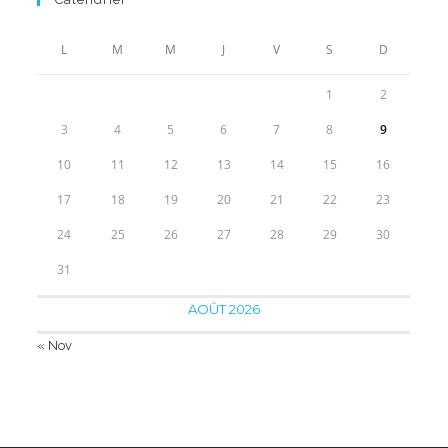
était :
est :
70.00€.
39.90€.
L
M
M
J
V
S
D
1
2
3
4
5
6
7
8
9
10
11
12
13
14
15
16
17
18
19
20
21
22
23
24
25
26
27
28
29
30
31
AOÛT 2026
« Nov