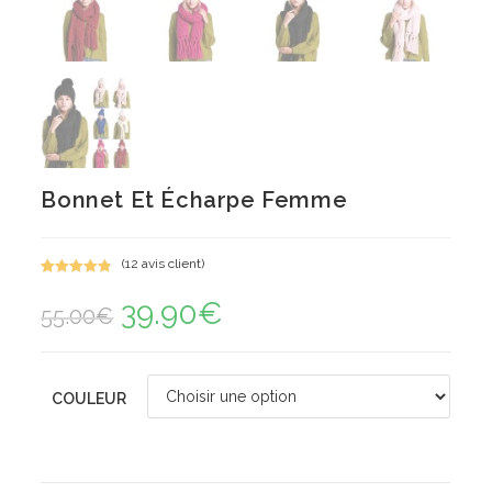
Bonnet Et Écharpe Femme
(
12
avis client)
Noté
12
4.92
39.90
€
Le
Le
sur 5
55.00
€
prix
prix
basé sur
initial
actuel
notations
était :
est :
55.00€.
39.90€.
client
COULEUR