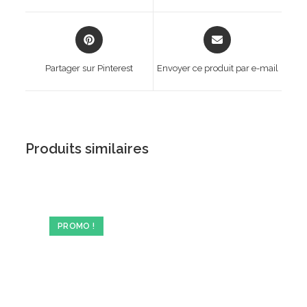
window
window
Opens
Opens
in
in
a
a
Partager sur Pinterest
Envoyer ce produit par e-mail
new
new
window
window
Produits similaires
PROMO !