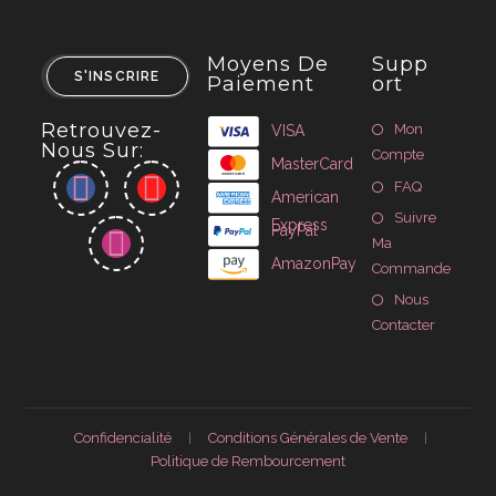
Moyens De
Supp
S'INSCRIRE
Paiement
Ort
Retrouvez-
Mon
VISA
Nous Sur:
Compte
MasterCard
FAQ
American
Suivre
Express
PayPal
Ma
AmazonPay
Commande
Nous
Contacter
Confidencialité
Conditions Générales de Vente
Politique de Rembourcement