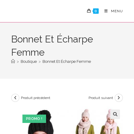
Skip
to
0
MENU
content
Bonnet Et Écharpe
Femme
>
Boutique
>
Bonnet Et Écharpe Femme
Produit précédent
Produit suivant
PROMO !