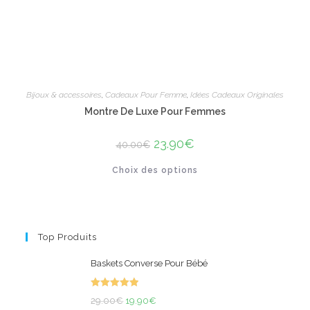
produit
Bijoux & accessoires
,
Cadeaux Pour Femme
,
Idées Cadeaux Originales
Montre De Luxe Pour Femmes
Le
23.90
€
Le
40.00
€
prix
prix
initial
actuel
Ce
Choix des options
était :
est :
produit
40.00€.
23.90€.
a
plusieurs
variations.
Les
options
peuvent
Top Produits
être
choisies
sur
Baskets Converse Pour Bébé
la
page
du
Note
5.00
produit
Le
Le
29.00
€
19.90
€
sur 5