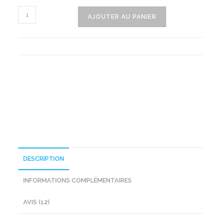
quantité
AJOUTER AU PANIER
de
Bonnet
Et
Écharpe
Femme
DESCRIPTION
INFORMATIONS COMPLÉMENTAIRES
AVIS (12)