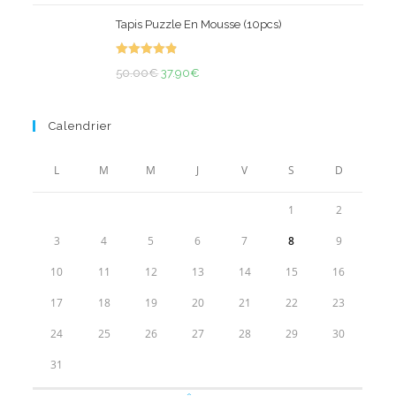
de
Tapis Puzzle En Mousse (10pcs)
prix :
43.90€
Note
4.93
Le
Le
à
50.00
€
37.90
€
sur 5
prix
prix
53.90€
initial
actuel
Calendrier
était :
est :
50.00€.
37.90€.
L
M
M
J
V
S
D
1
2
3
4
5
6
7
8
9
10
11
12
13
14
15
16
17
18
19
20
21
22
23
24
25
26
27
28
29
30
31