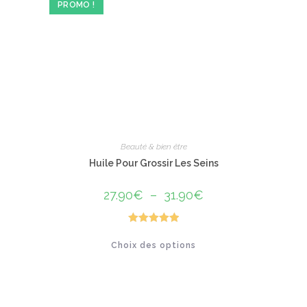
PROMO !
Beauté & bien être
Huile Pour Grossir Les Seins
27.90
€
–
31.90
€
Plage
de
prix :
27.90€
à
Note
5.00
Ce
31.90€
Choix des options
produit
sur 5
a
plusieurs
variations.
Les
options
peuvent