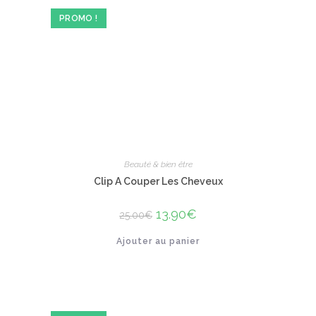
PROMO !
Beauté & bien être
Clip A Couper Les Cheveux
Le
13.90
€
Le
25.00
€
prix
prix
initial
actuel
Ajouter au panier
était :
est :
25.00€.
13.90€.