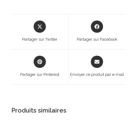
Opens
Opens
in
in
a
a
Partager sur Twitter
Partager sur Facebook
new
new
window
window
Opens
Opens
in
in
a
a
Partager sur Pinterest
Envoyer ce produit par e-mail
new
new
window
window
Produits similaires