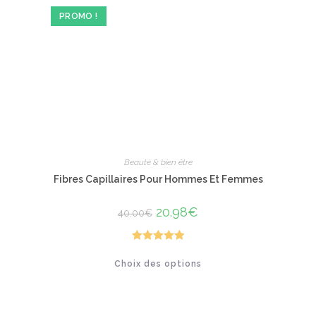
être
PROMO !
choisies
sur
la
page
du
produit
Beauté & bien être
Fibres Capillaires Pour Hommes Et Femmes
Le
20.98
€
Le
40.00
€
prix
prix
initial
actuel
était :
est :
40.00€.
20.98€.
Note
5.00
Ce
Choix des options
produit
sur 5
a
plusieurs
variations.
Les
options