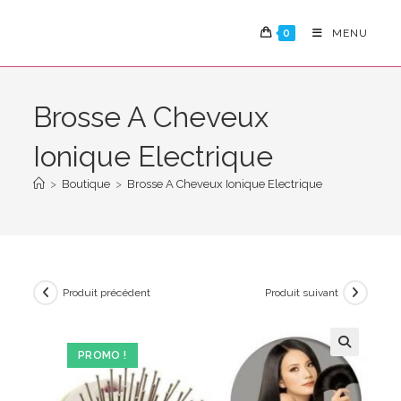
Skip
to
0
MENU
content
Brosse A Cheveux
Ionique Electrique
>
Boutique
>
Brosse A Cheveux Ionique Electrique
Produit précédent
Produit suivant
PROMO !