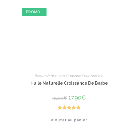
peuvent
être
PROMO !
choisies
sur
la
page
du
produit
Beauté & bien être
,
Cadeaux Pour Homme
Huile Naturelle Croissance De Barbe
Le
17.90
€
Le
35.00
€
prix
prix
initial
actuel
était :
est :
35.00€.
17.90€.
Note
5.00
Ajouter au panier
sur 5