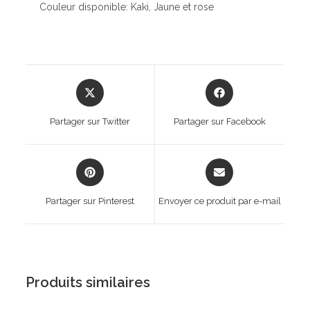
Couleur disponible: Kaki, Jaune et rose
Opens
Opens
in
in
a
a
Partager sur Twitter
Partager sur Facebook
new
new
window
window
Opens
Opens
in
in
a
a
Partager sur Pinterest
Envoyer ce produit par e-mail
new
new
window
window
Produits similaires