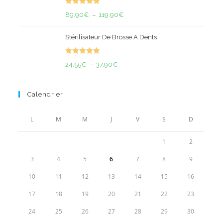
était :
est :
Note
5.00
40.00€.
29.90€.
Plage
89.90
€
–
119.90
€
sur 5
de
Stérilisateur De Brosse A Dents
prix :
89.90€
Note
5.00
Plage
à
24.55
€
–
37.90
€
sur 5
de
119.90€
prix :
Calendrier
24.55€
à
L
M
M
J
V
S
D
37.90€
1
2
3
4
5
6
7
8
9
10
11
12
13
14
15
16
17
18
19
20
21
22
23
24
25
26
27
28
29
30