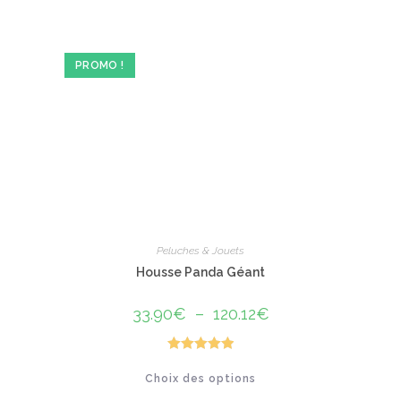
PROMO !
Peluches & Jouets
Housse Panda Géant
33.90
€
–
120.12
€
Plage
de
prix :
33.90€
à
Note
5.00
Ce
120.12€
Choix des options
produit
sur 5
a