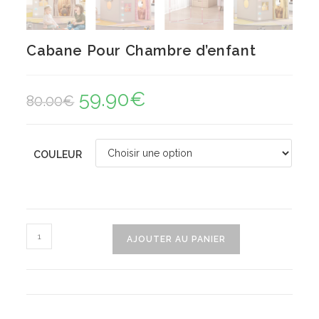
Cabane Pour Chambre d’enfant
59.90
€
Le
Le
80.00
€
prix
prix
initial
actuel
était :
est :
80.00€.
59.90€.
COULEUR
quantité
AJOUTER AU PANIER
de
Cabane
Pour
Chambre