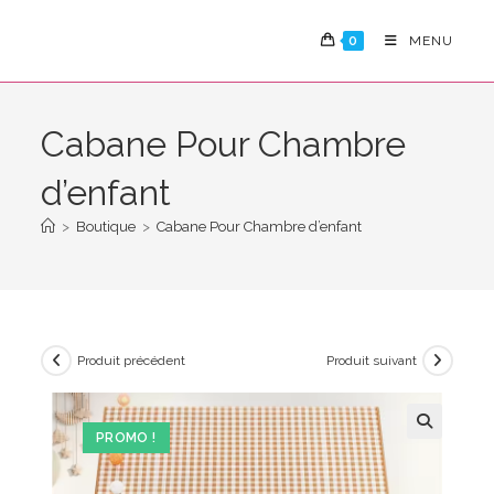
Skip
to
0
MENU
content
Cabane Pour Chambre
d’enfant
>
Boutique
>
Cabane Pour Chambre d’enfant
Produit précédent
Produit suivant
PROMO !