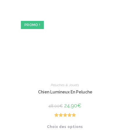
plusieurs
variations.
Les
options
peuvent
être
PROMO !
choisies
sur
la
page
du
produit
Peluches & Jouets
Chien Lumineux En Peluche
Le
24.90
€
Le
48.00
€
prix
prix
initial
actuel
était :
est :
48.00€.
24.90€.
Note
5.00
Ce
Choix des options
produit
sur 5