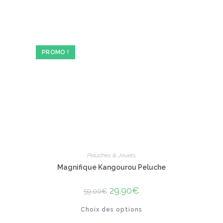
a
plusieurs
variations.
Les
options
peuvent
être
PROMO !
choisies
sur
la
page
du
produit
Peluches & Jouets
Magnifique Kangourou Peluche
Le
29.90
€
Le
59.00
€
prix
prix
initial
actuel
Ce
Choix des options
était :
est :
produit
59.00€.
29.90€.
a