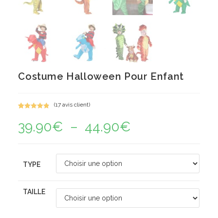
Costume Halloween Pour Enfant
(
17
avis client)
Noté
17
4.94
39.90
€
–
44.90
€
Plage
sur 5
de
basé sur
prix :
notations
39.90€
à
client
44.90€
TYPE
TAILLE