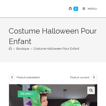
Skip
to
0
MENU
content
Costume Halloween Pour
Enfant
>
Boutique
>
Costume Halloween Pour Enfant
Produit précédent
Produit suivant
PROMO !