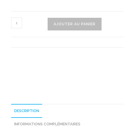
quantité
AJOUTER AU PANIER
de
Costume
Halloween
Pour
Enfant
DESCRIPTION
INFORMATIONS COMPLÉMENTAIRES