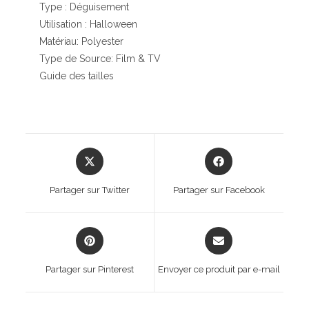
Type : Déguisement
Utilisation : Halloween
Matériau: Polyester
Type de Source: Film & TV
Guide des tailles
Opens
Opens
in
in
a
a
Partager sur Twitter
Partager sur Facebook
new
new
window
window
Opens
Opens
in
in
a
a
Partager sur Pinterest
Envoyer ce produit par e-mail
new
new
window
window