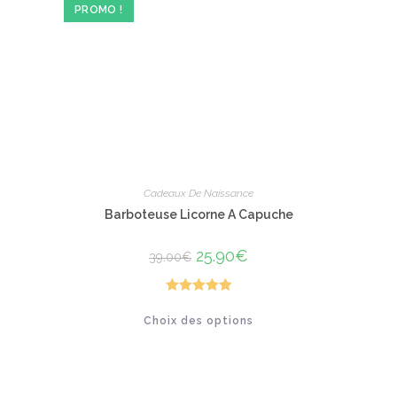
PROMO !
Cadeaux De Naissance
Barboteuse Licorne A Capuche
Le
25.90
€
Le
39.00
€
prix
prix
initial
actuel
était :
est :
39.00€.
25.90€.
Note
5.00
Ce
Choix des options
produit
sur 5
a
plusieurs
variations.
Les
options