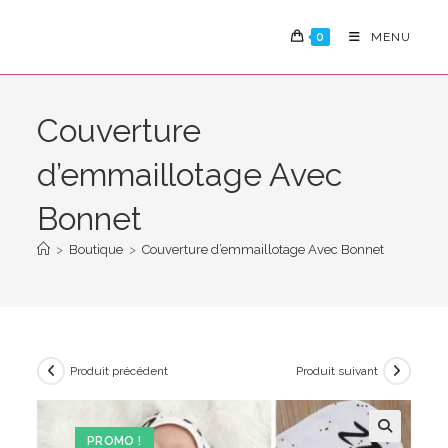
Skip
to
0
MENU
content
Couverture
d’emmaillotage Avec
Bonnet
>
Boutique
>
Couverture d’emmaillotage Avec Bonnet
Produit précédent
Produit suivant
PROMO !