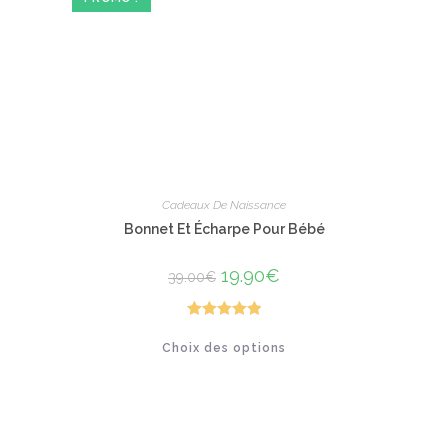
Cadeaux De Naissance
Bonnet Et Écharpe Pour Bébé
Le
19.90
€
Le
39.00
€
prix
prix
initial
actuel
était :
est :
39.00€.
19.90€.
Note
5.00
Ce
Choix des options
produit
sur 5
a
plusieurs
variations.
Les
options
peuvent