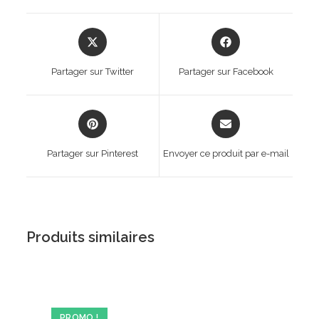
Opens
Opens
in
in
a
a
Partager sur Twitter
Partager sur Facebook
new
new
window
window
Opens
Opens
in
in
a
a
Partager sur Pinterest
Envoyer ce produit par e-mail
new
new
window
window
Produits similaires
PROMO !