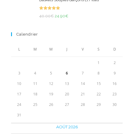
initial
actuel
était :
est :
Note
5.00
50.00€.
Le
34.90€.
Le
40.00
€
24.90
€
sur 5
prix
prix
initial
actuel
Calendrier
était :
est :
40.00€.
24.90€.
L
M
M
J
V
S
D
1
2
3
4
5
6
7
8
9
10
11
12
13
14
15
16
17
18
19
20
21
22
23
24
25
26
27
28
29
30
31
AOÛT 2026