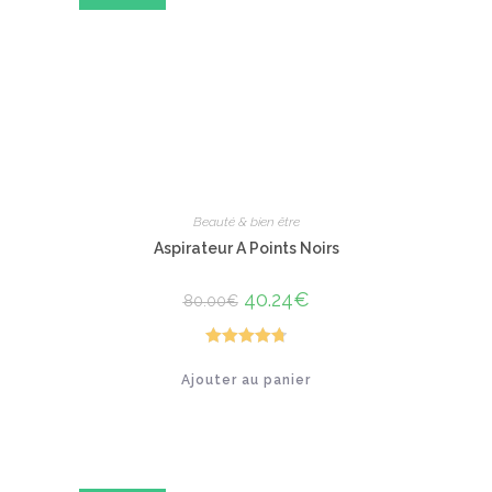
sur
la
page
du
produit
Beauté & bien être
Aspirateur A Points Noirs
Le
40.24
€
Le
80.00
€
prix
prix
initial
actuel
était :
est :
80.00€.
40.24€.
Note
4.80
Ajouter au panier
sur 5