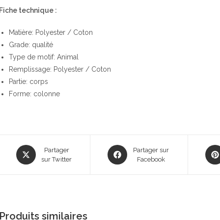
Fiche technique :
Matière: Polyester / Coton
Grade: qualité
Type de motif: Animal
Remplissage: Polyester / Coton
Partie: corps
Forme: colonne
Opens
Opens
Ope
Partager
Partager sur
in
sur Twitter
in
Facebook
in
a
a
a
new
new
new
window
window
win
Produits similaires