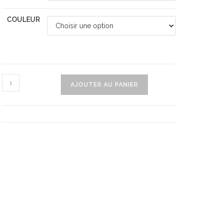
COULEUR
quantité
AJOUTER AU PANIER
de
Cute
Peluche
Crocodile