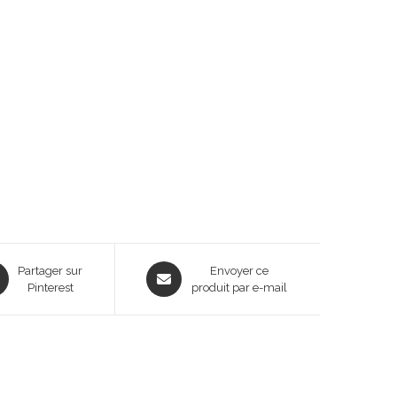
ns
Opens
Partager sur
Envoyer ce
Pinterest
in
produit par e-mail
a
new
dow
window