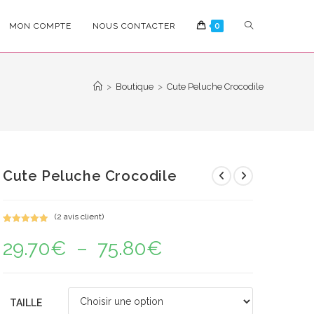
TOGGLE
MON COMPTE
NOUS CONTACTER
0
WEBSITE
>
Boutique
>
Cute Peluche Crocodile
SEARCH
Cute Peluche Crocodile
(
2
avis client)
Noté
2
5.00
29.70
€
–
75.80
€
Plage
sur 5
de
basé sur
prix :
notations
29.70€
à
client
75.80€
TAILLE