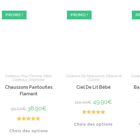
PROMO !
PROMO !
P
Cadeaux Pour Femme
,
Idées
Cadeaux De Naissance
,
Maison &
Cade
Cadeaux Originales
Cuisine
Chaussons Pantoufles
Ciel De Lit Bébé
Ba
Flamant
Le
49.90
€
Le
110.00
€
prix
prix
Le
38.90
€
Le
50.00
€
initial
actuel
prix
prix
était :
est :
initial
actuel
110.00€.
49.90€.
Note
5.00
était :
est :
Ce
Choix des options
50.00€.
38.90€.
Note
4.91
produit
sur 5
Ce
a
Choix des options
produit
sur 5
plusieurs
a
variations.