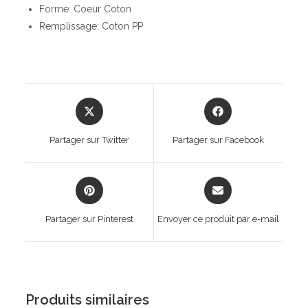
Forme: Coeur Coton
Remplissage: Coton PP
Opens
Opens
in
in
a
a
Partager sur Twitter
Partager sur Facebook
new
new
window
window
Opens
Opens
in
in
a
a
Partager sur Pinterest
Envoyer ce produit par e-mail
new
new
window
window
Produits similaires