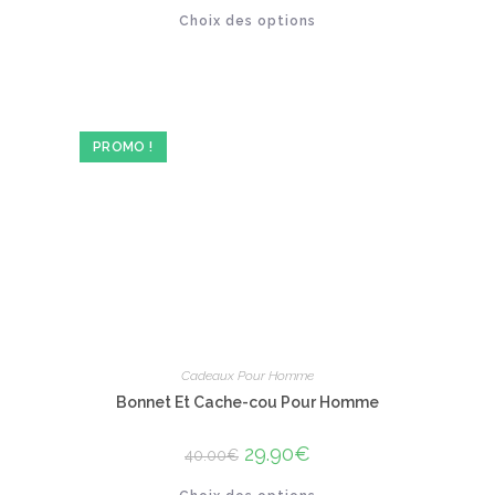
Ce
Choix des options
produit
sur 5
a
plusieurs
variations.
Les
options
peuvent
être
PROMO !
choisies
sur
la
page
du
produit
Cadeaux Pour Homme
Bonnet Et Cache-cou Pour Homme
Le
29.90
€
Le
40.00
€
prix
prix
initial
actuel
Ce