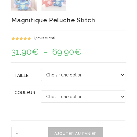
Magnifique Peluche Stitch
(
7
avis client)
Noté
7
5.00
31.90
€
–
69.90
€
Plage
sur 5
de
basé sur
prix :
notations
31.90€
à
client
69.90€
TAILLE
COULEUR
quantité
AJOUTER AU PANIER