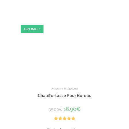
PROMO !
Maison & Cuisine
Chauffe-tasse Pour Bureau
Le
18.90
€
Le
35.00
€
prix
prix
initial
actuel
était :
est :
35.00€.
18.90€.
Note
5.00
Ce