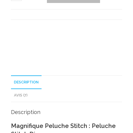
de
Magnifique
Peluche
Stitch
DESCRIPTION
AVIS (7)
Description
Magnifique Peluche Stitch : Peluche