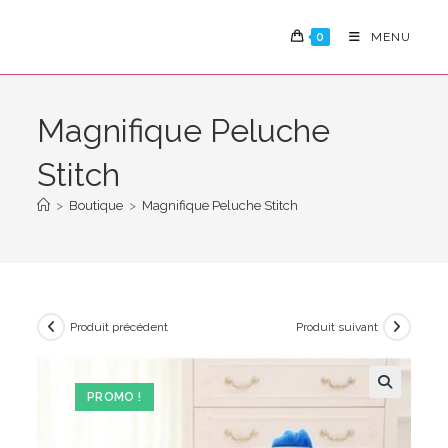
Skip
to
0
MENU
content
Magnifique Peluche
Stitch
>
Boutique
>
Magnifique Peluche Stitch
Produit précédent
Produit suivant
PROMO !