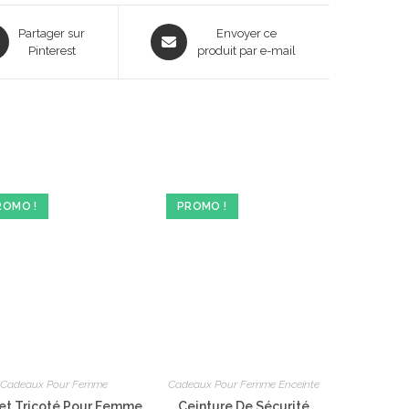
ns
Opens
Partager sur
Envoyer ce
Pinterest
in
produit par e-mail
a
new
dow
window
ROMO !
PROMO !
Cadeaux Pour Femme
Cadeaux Pour Femme Enceinte
et Tricoté Pour Femme
Ceinture De Sécurité