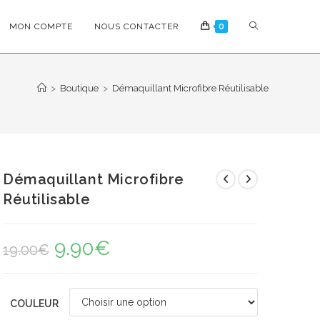
TOGGLE
MON COMPTE
NOUS CONTACTER
0
WEBSITE
>
Boutique
>
Démaquillant Microfibre Réutilisable
SEARCH
Démaquillant Microfibre
Réutilisable
9.90
€
Le
Le
19.00
€
prix
prix
initial
actuel
était :
est :
19.00€.
9.90€.
COULEUR