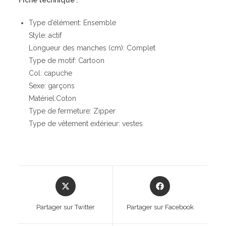
Type d’élément: Ensemble
Style: actif
Longueur des manches (cm): Complet
Type de motif: Cartoon
Col: capuche
Sexe: garçons
Matériel:Coton
Type de fermeture: Zipper
Type de vêtement extérieur: vestes
Opens
Opens
in
in
a
a
Partager sur Twitter
Partager sur Facebook
new
new
window
window