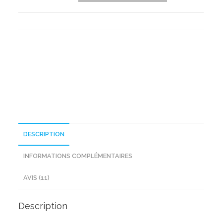
Ensemble
Spiderman
(3pcs)
DESCRIPTION
INFORMATIONS COMPLÉMENTAIRES
AVIS (11)
Description