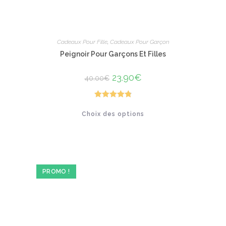
Cadeaux Pour Fille
,
Cadeaux Pour Garçon
Peignoir Pour Garçons Et Filles
Le
23.90
€
Le
40.00
€
prix
prix
initial
actuel
était :
est :
40.00€.
23.90€.
Note
4.87
Ce
Choix des options
produit
sur 5
a
plusieurs
variations.
Les
options
peuvent
être
PROMO !
choisies
sur
la
page
du
produit