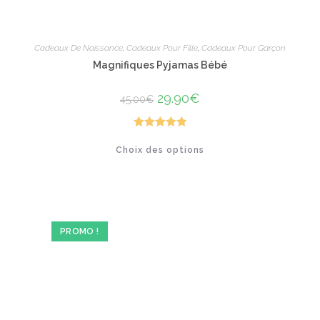
Cadeaux De Naissance
,
Cadeaux Pour Fille
,
Cadeaux Pour Garçon
Magnifiques Pyjamas Bébé
Le
29.90
€
Le
45.00
€
prix
prix
initial
actuel
était :
est :
45.00€.
29.90€.
Note
5.00
Ce
Choix des options
produit
sur 5
a
plusieurs
variations.
Les
options
peuvent
être
PROMO !
choisies
sur
la
page
du
produit