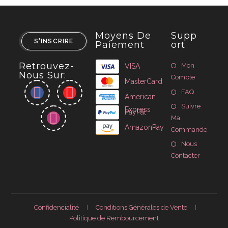
Moyens De
Supp
S'INSCRIRE
Paiement
Ort
Retrouvez-
Mon
VISA
Nous Sur:
Compte
MasterCard
FAQ
American
Suivre
Express
PayPal
Ma
AmazonPay
Commande
Nous
Contacter
Confidencialité
Conditions Générales de Vente
Politique de Rembourcement