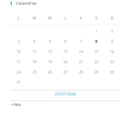
initial
actuel
Calendrier
était :
est :
50.00€.
36.90€.
L
M
M
J
V
S
D
1
2
3
4
5
6
7
8
9
10
11
12
13
14
15
16
17
18
19
20
21
22
23
24
25
26
27
28
29
30
31
AOÛT 2026
« Nov