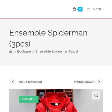
Skip
to
0
MENU
content
Ensemble Spiderman
(3pcs)
>
Boutique
>
Ensemble Spiderman (3pcs)
Produit précédent
Produit suivant
PROMO !