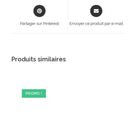
Opens
Opens
in
in
a
a
Partager sur Pinterest
Envoyer ce produit par e-mail
new
new
window
window
Produits similaires
PROMO !