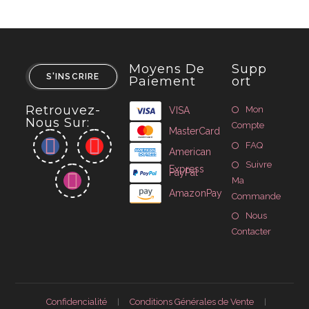
Moyens De
Supp
S'INSCRIRE
Paiement
Ort
Retrouvez-
Mon
VISA
Nous Sur:
Compte
MasterCard
FAQ
American
Suivre
Express
PayPal
Ma
AmazonPay
Commande
Nous
Contacter
Confidencialité
Conditions Générales de Vente