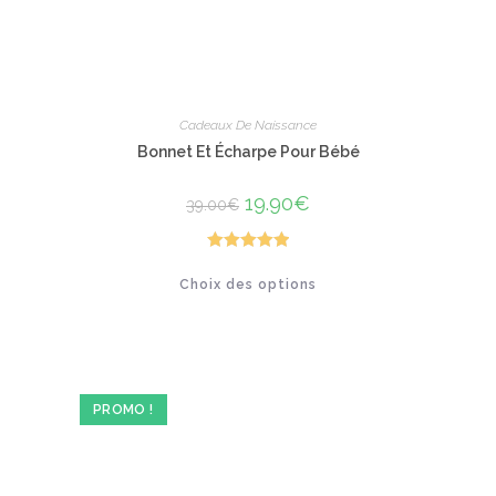
Cadeaux De Naissance
Bonnet Et Écharpe Pour Bébé
Le
19.90
€
Le
39.00
€
prix
prix
initial
actuel
était :
est :
39.00€.
19.90€.
Note
5.00
Ce
Choix des options
produit
sur 5
a
plusieurs
variations.
Les
options
peuvent
être
PROMO !
choisies
sur
la
page
du
produit