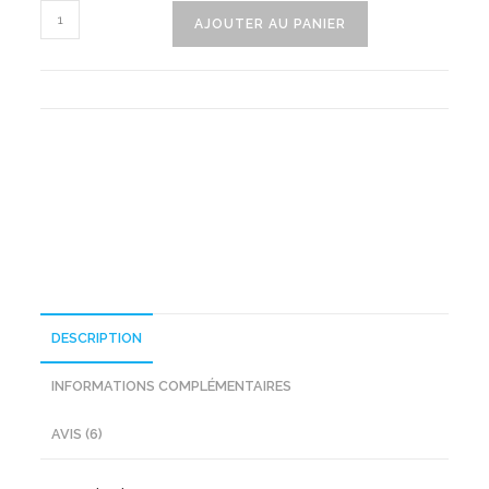
quantité
AJOUTER AU PANIER
de
Housse
Biberon
En
Peluche
DESCRIPTION
INFORMATIONS COMPLÉMENTAIRES
AVIS (6)