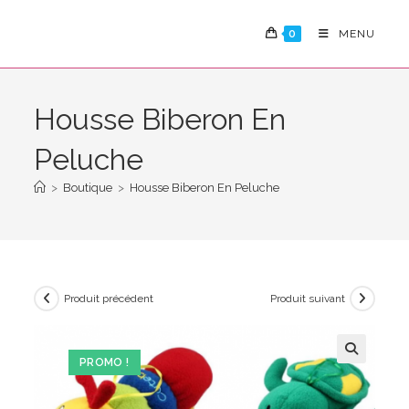
Skip
to
0
MENU
content
Housse Biberon En
Peluche
>
Boutique
>
Housse Biberon En Peluche
Produit précédent
Produit suivant
PROMO !