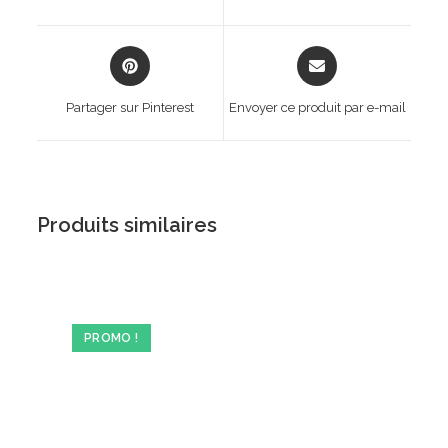
new
new
window
window
Opens
Opens
in
in
a
a
Partager sur Pinterest
Envoyer ce produit par e-mail
new
new
window
window
Produits similaires
PROMO !