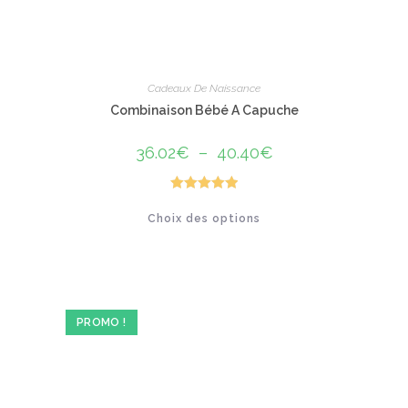
Cadeaux De Naissance
Combinaison Bébé A Capuche
36.02
€
–
40.40
€
Plage
de
prix :
36.02€
à
Note
5.00
Ce
40.40€
Choix des options
produit
sur 5
a
plusieurs
variations.
Les
options
peuvent
être
PROMO !
choisies
sur
la
page
du
produit