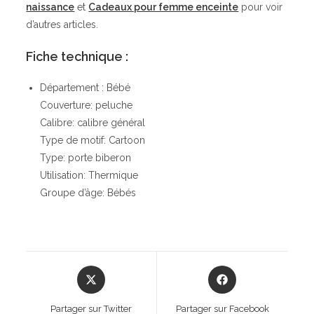
naissance
et
Cadeaux pour femme enceinte
pour voir
d’autres articles.
Fiche technique :
Département : Bébé
Couverture: peluche
Calibre: calibre général
Type de motif: Cartoon
Type: porte biberon
Utilisation: Thermique
Groupe d’âge: Bébés
Opens
Opens
in
in
a
a
Partager sur Twitter
Partager sur Facebook