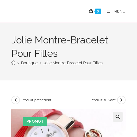
Skip
to
0
MENU
content
Jolie Montre-Bracelet
Pour Filles
>
Boutique
>
Jolie Montre-Bracelet Pour Filles
Produit précédent
Produit suivant
PROMO !