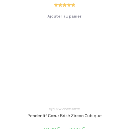
initial
actuel
était :
est :
35.00€.
17.90€.
Note
5.00
Ajouter au panier
sur 5
Bijoux & accessoires
Pendentif Cœur Brisé Zircon Cubique
Plage