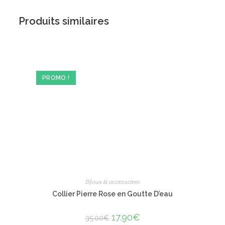
Produits similaires
PROMO !
Bijoux & accessoires
Collier Pierre Rose en Goutte D’eau
Le
17.90
€
Le
35.00
€
prix
prix