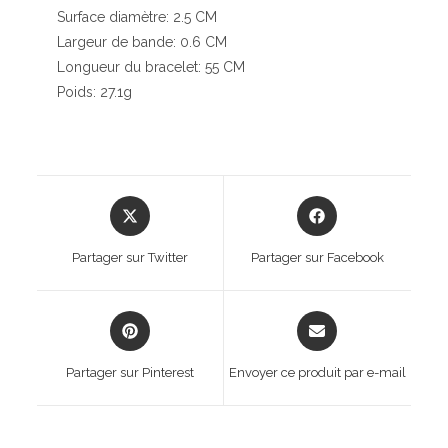
Surface diamètre: 2.5 CM
Largeur de bande: 0.6 CM
Longueur du bracelet: 55 CM
Poids: 27.1g
Opens
Opens
in
in
a
a
Partager sur Twitter
Partager sur Facebook
new
new
window
window
Opens
Opens
in
in
a
a
Partager sur Pinterest
Envoyer ce produit par e-mail
new
new
window
window