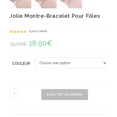
Jolie Montre-Bracelet Pour Filles
(
4
avis client)
Noté
4
5.00
18.90
€
Le
Le
sur 5
39.00
€
prix
prix
basé sur
initial
actuel
notations
était :
est :
39.00€.
18.90€.
client
COULEUR
quantité
AJOUTER AU PANIER
de
Jolie
Montre-