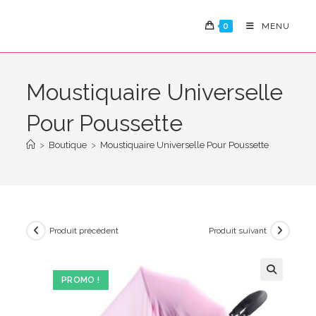
Skip
to
0
MENU
content
Moustiquaire Universelle
Pour Poussette
>
Boutique
>
Moustiquaire Universelle Pour Poussette
Produit précédent
Produit suivant
PROMO !