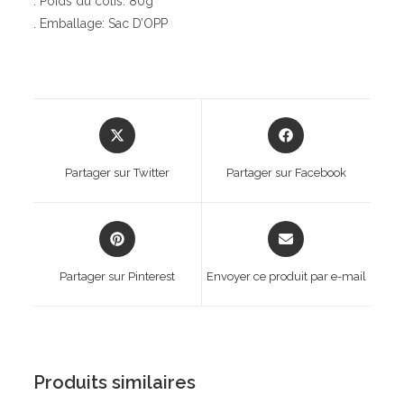
. Poids du colis: 80g
. Emballage: Sac D’OPP
Opens
Opens
in
in
a
a
Partager sur Twitter
Partager sur Facebook
new
new
window
window
Opens
Opens
in
in
a
a
Partager sur Pinterest
Envoyer ce produit par e-mail
new
new
window
window
Produits similaires