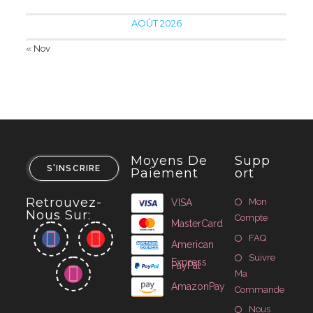
AOÛT 2026
« Nov
Moyens De
Supp
S'INSCRIRE
Paiement
Ort
Retrouvez-
Mon
VISA
Nous Sur:
Compte
MasterCard
FAQ
American
Suivre
Express
PayPal
Ma
AmazonPay
Commande
Nous