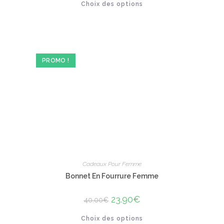
Choix des options
produit
sur 5
a
plusieurs
variations.
Les
options
peuvent
être
PROMO !
choisies
sur
la
page
du
produit
Cadeaux Pour Femme
Bonnet En Fourrure Femme
Le
23.90
€
Le
40.00
€
prix
prix
initial
actuel
Ce
Choix des options
était :
est :
produit