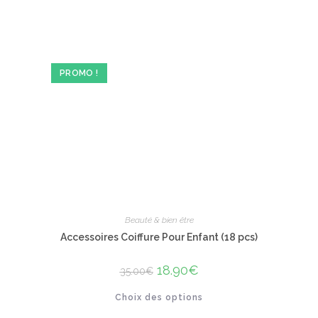
40.00€.
23.90€.
a
plusieurs
variations.
Les
options
peuvent
être
PROMO !
choisies
sur
la
page
du
produit
Beauté & bien être
Accessoires Coiffure Pour Enfant (18 pcs)
Le
18.90
€
Le
35.00
€
prix
prix
initial
actuel
Ce
Choix des options
était :
est :
produit
35.00€.
18.90€.
a