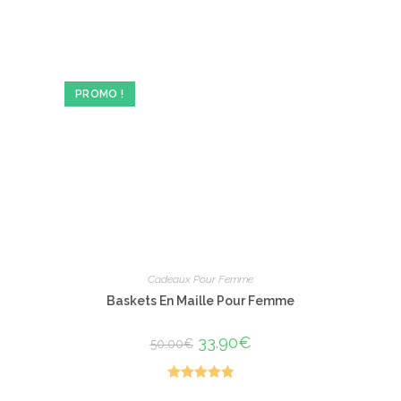
a
plusieurs
variations.
Les
options
peuvent
être
PROMO !
choisies
sur
la
page
du
produit
Cadeaux Pour Femme
Baskets En Maille Pour Femme
Le
33.90
€
Le
50.00
€
prix
prix
initial
actuel
était :
est :
50.00€.
33.90€.
Note
4.88
Ce