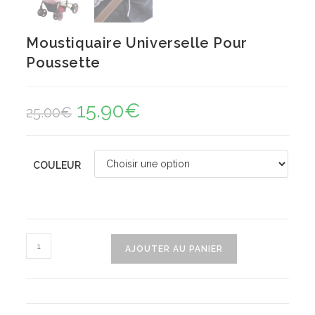
Moustiquaire Universelle Pour
Poussette
15.90
€
Le
Le
25.00
€
prix
prix
initial
actuel
était :
est :
25.00€.
15.90€.
COULEUR
quantité
AJOUTER AU PANIER
de
Moustiquaire
Universelle
Pour