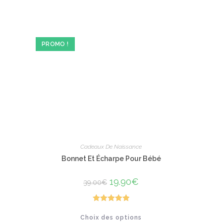
PROMO !
Cadeaux De Naissance
Bonnet Et Écharpe Pour Bébé
Le
19.90
€
Le
39.00
€
prix
prix
initial
actuel
était :
est :
39.00€.
19.90€.
Note
5.00
Ce
Choix des options
produit
sur 5