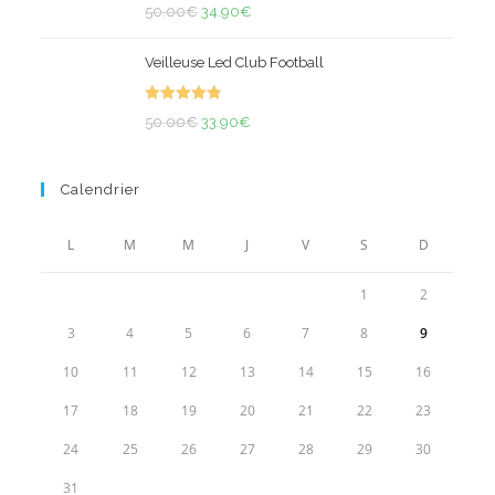
Note
4.91
50.00€.
Le
37.90€.
Le
50.00
€
34.90
€
sur 5
prix
prix
Veilleuse Led Club Football
initial
actuel
était :
est :
Note
4.86
50.00€.
Le
Le
34.90€.
50.00
€
33.90
€
sur 5
prix
prix
initial
actuel
Calendrier
était :
est :
50.00€.
33.90€.
L
M
M
J
V
S
D
1
2
3
4
5
6
7
8
9
10
11
12
13
14
15
16
17
18
19
20
21
22
23
24
25
26
27
28
29
30
31