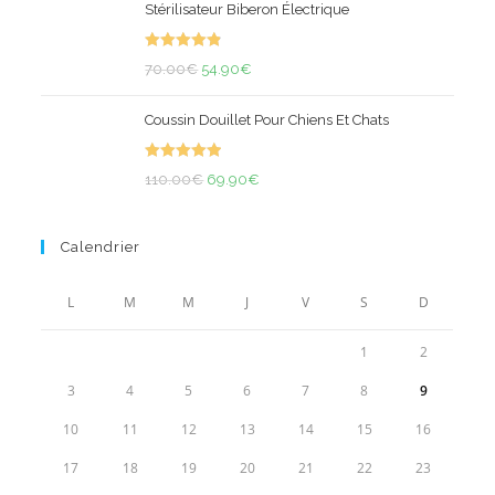
Stérilisateur Biberon Électrique
initial
actuel
était :
est :
Note
4.92
50.00€.
Le
34.90€.
Le
70.00
€
54.90
€
sur 5
prix
prix
Coussin Douillet Pour Chiens Et Chats
initial
actuel
était :
est :
Note
5.00
70.00€.
Le
54.90€.
Le
110.00
€
69.90
€
sur 5
prix
prix
initial
actuel
Calendrier
était :
est :
110.00€.
69.90€.
L
M
M
J
V
S
D
1
2
3
4
5
6
7
8
9
10
11
12
13
14
15
16
17
18
19
20
21
22
23