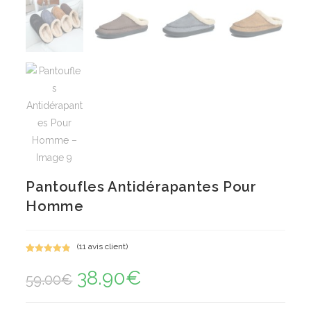
Pantoufles Antidérapantes Pour
Homme
(
11
avis client)
Noté
11
4.91
38.90
€
Le
Le
sur 5
59.00
€
prix
prix
basé sur
initial
actuel
notations
était :
est :