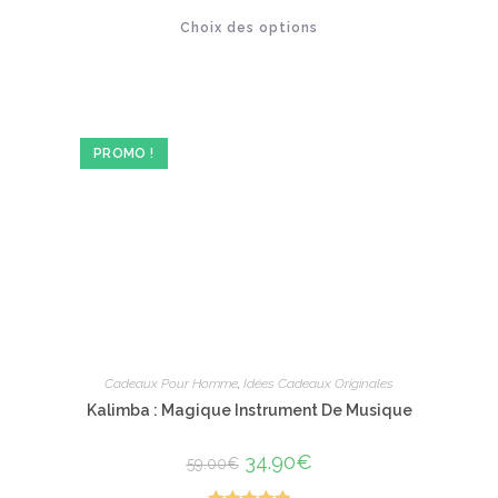
initial
actuel
Ce
Choix des options
était :
est :
produit
40.00€.
29.90€.
a
plusieurs
variations.
Les
options
peuvent
être
PROMO !
choisies
sur
la
page
du
produit
Cadeaux Pour Homme
,
Idées Cadeaux Originales
Kalimba : Magique Instrument De Musique
Le
34.90
€
Le
59.00
€
prix
prix
initial
actuel