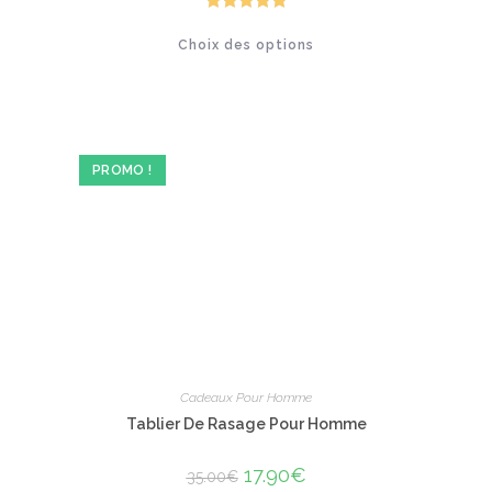
était :
est :
59.00€.
34.90€.
Note
5.00
Ce
Choix des options
produit
sur 5
a
plusieurs
variations.
Les
options
peuvent
être
PROMO !
choisies
sur
la
page
du
produit
Cadeaux Pour Homme
Tablier De Rasage Pour Homme
Le
17.90
€
Le
35.00
€
prix
prix