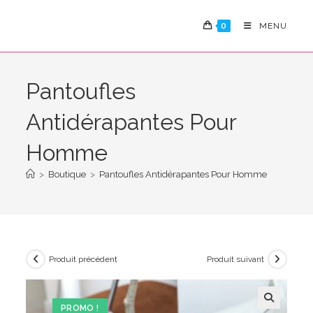
Skip
to
0
MENU
content
Pantoufles
Antidérapantes Pour
Homme
>
Boutique
>
Pantoufles Antidérapantes Pour Homme
Produit précédent
Produit suivant
PROMO !