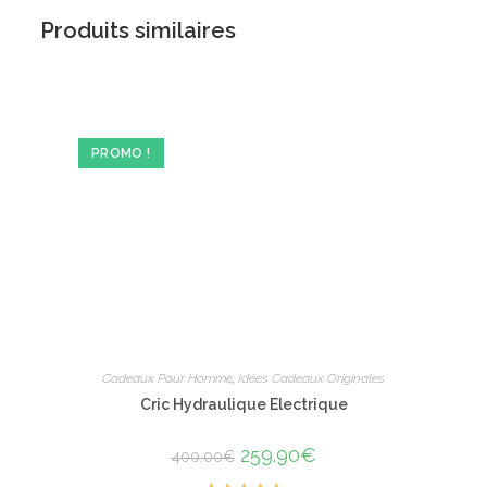
Produits similaires
PROMO !
Cadeaux Pour Homme
,
Idées Cadeaux Originales
Cric Hydraulique Electrique
Le
259.90
€
Le
400.00
€
prix
prix
initial
actuel