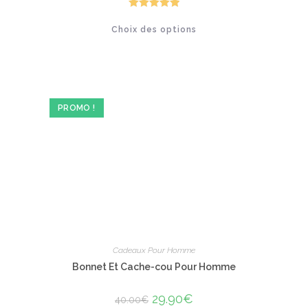
était :
est :
400.00€.
259.90€.
Note
5.00
Ce
Choix des options
produit
sur 5
a
plusieurs
variations.
Les
options
peuvent
être
PROMO !
choisies
sur
la
page
du
produit
Cadeaux Pour Homme
Bonnet Et Cache-cou Pour Homme
Le
29.90
€
Le
40.00
€
prix
prix