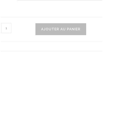
quantité
AJOUTER AU PANIER
de
Peigne
Anti-
Poux
Electrique