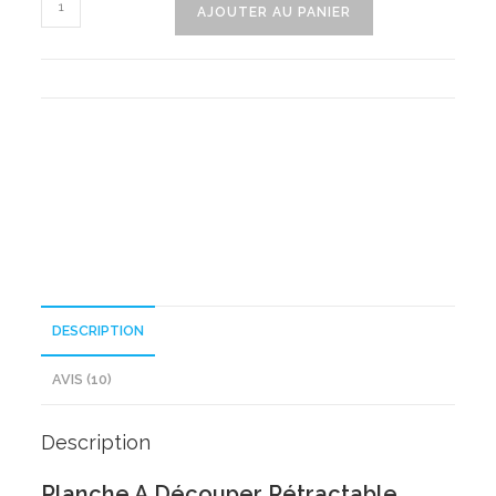
AJOUTER AU PANIER
de
Planche
A
Découper
Rétractable
DESCRIPTION
AVIS (10)
Description
Planche A Découper Rétractable