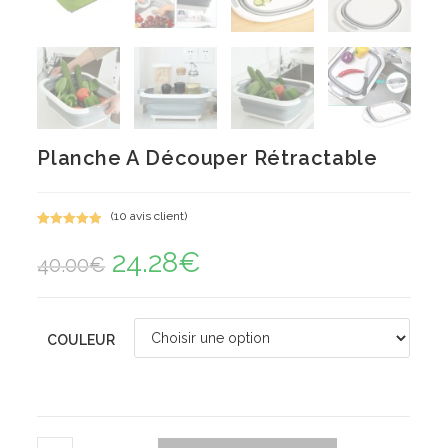
Planche A Découper Rétractable
(
10
avis client)
Noté
10
5.00
24.28
€
Le
Le
sur 5
40.00
€
prix
prix
basé sur
initial
actuel
notations
était :
est :
40.00€.
24.28€.
client
COULEUR
quantité