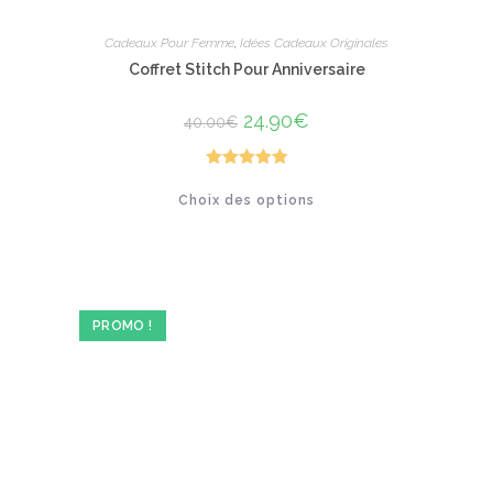
Cadeaux Pour Femme
,
Idées Cadeaux Originales
Coffret Stitch Pour Anniversaire
Le
24.90
€
Le
40.00
€
prix
prix
initial
actuel
était :
est :
40.00€.
24.90€.
Note
5.00
Ce
Choix des options
produit
sur 5
a
plusieurs
variations.
Les
options
peuvent
être
PROMO !
choisies
sur
la
page
du
produit