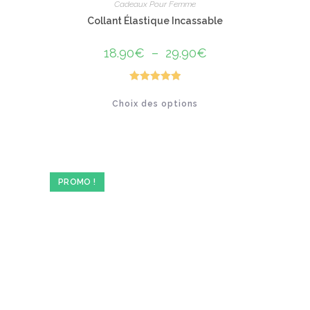
Cadeaux Pour Femme
Collant Élastique Incassable
18.90
€
–
29.90
€
Plage
de
prix :
18.90€
à
Note
5.00
Ce
29.90€
Choix des options
produit
sur 5
a
plusieurs
variations.
Les
options
peuvent
être
PROMO !
choisies
sur
la
page
du
produit