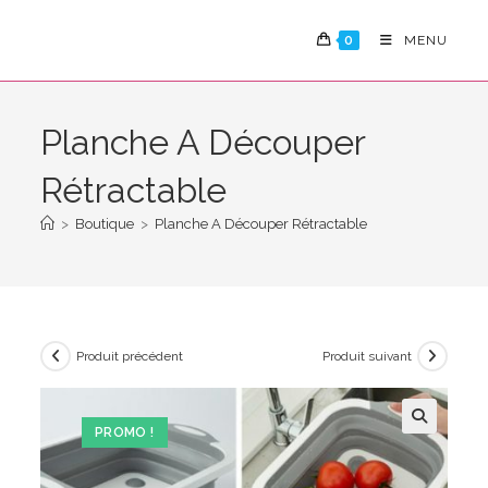
Skip
to
0
MENU
content
Planche A Découper
Rétractable
>
Boutique
>
Planche A Découper Rétractable
Produit précédent
Produit suivant
PROMO !