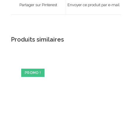
a
a
Partager sur Pinterest
Envoyer ce produit par e-mail
new
new
window
window
Produits similaires
PROMO !