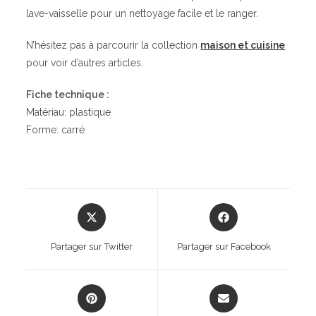
lave-vaisselle pour un nettoyage facile et le ranger.
N’hésitez pas à parcourir la collection
maison et cuisine
pour voir d’autres articles.
Fiche technique :
Matériau: plastique
Forme: carré
Opens
Opens
in
in
a
a
Partager sur Twitter
Partager sur Facebook
new
new
window
window
Opens
Opens
in
in