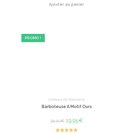
Ajouter au panier
sur 5
PROMO !
Cadeaux De Naissance
Barboteuse A Motif Ours
Le
19.95
€
Le
39.00
€
prix
prix
initial
actuel
était :
est :