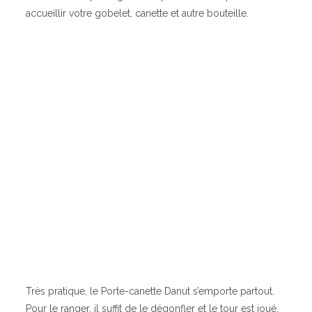
accueillir votre gobelet, canette et autre bouteille.
Très pratique, le Porte-canette Danut s’emporte partout.
Pour le ranger, il suffit de le dégonfler et le tour est joué.