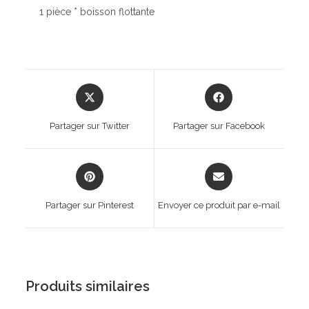
1 pièce * boisson flottante
Opens
Opens
in
in
a
a
Partager sur Twitter
Partager sur Facebook
new
new
window
window
Opens
Opens
in
in
a
a
Partager sur Pinterest
Envoyer ce produit par e-mail
new
new
window
window
Produits similaires