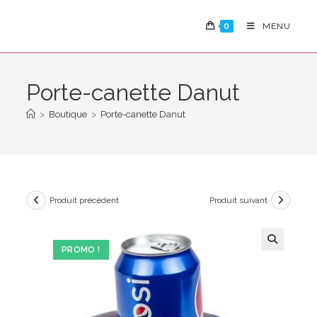
Skip
to
0
MENU
content
Porte-canette Danut
>
Boutique
>
Porte-canette Danut
Produit précédent
Produit suivant
PROMO !