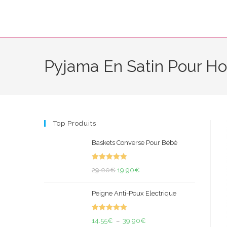
Skip
to
content
Pyjama En Satin Pour 
Top Produits
Baskets Converse Pour Bébé
Note
5.00
Le
Le
29.00
€
19.90
€
sur 5
prix
prix
Peigne Anti-Poux Electrique
initial
actuel
était :
est :
Note
5.00
29.00€.
19.90€.
Plage
14.55
€
–
39.90
€