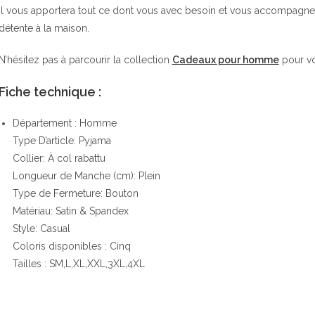
Il vous apportera tout ce dont vous avec besoin et vous accompagne
détente à la maison.
N’hésitez pas à parcourir la collection
Cadeaux pour homme
pour voi
Fiche technique :
Département : Homme
Type D’article: Pyjama
Collier: À col rabattu
Longueur de Manche (cm): Plein
Type de Fermeture: Bouton
Matériau: Satin & Spandex
Style: Casual
Coloris disponibles : Cinq
Tailles : SM,L,XL,XXL,3XL,4XL