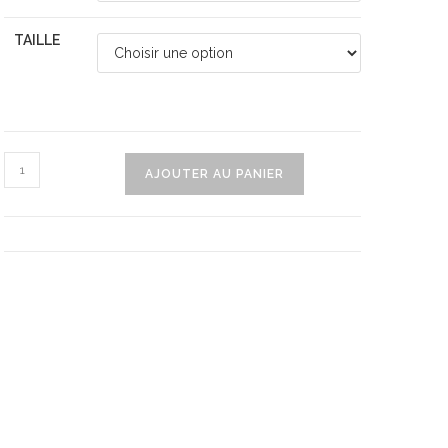
TAILLE
quantité
AJOUTER AU PANIER
de
Pyjama
En
Satin
Pour
Homme