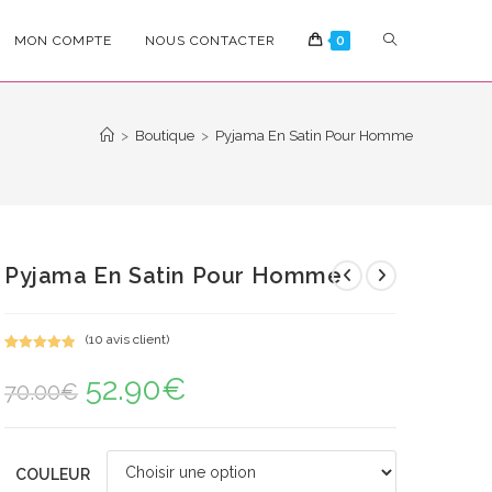
TOGGLE
MON COMPTE
NOUS CONTACTER
0
WEBSITE
>
Boutique
>
Pyjama En Satin Pour Homme
SEARCH
Pyjama En Satin Pour Homme
(
10
avis client)
Noté
10
5.00
52.90
€
Le
Le
sur 5
70.00
€
prix
prix
basé sur
initial
actuel
notations
était :
est :
70.00€.
52.90€.
client
COULEUR