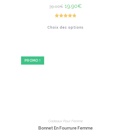
Le
19.90
€
Le
39.00
€
prix
prix
initial
actuel
était :
est :
39.00€.
19.90€.
Note
4.77
Ce
Choix des options
produit
sur 5
a
plusieurs
variations.
Les
options
peuvent
être
PROMO !
choisies
sur
la
page
du
produit
Cadeaux Pour Femme
Bonnet En Fourrure Femme