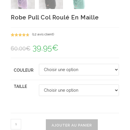
Robe Pull Col Roulé En Maille
(
12
avis client)
Noté
12
4.75
39.95
€
Le
Le
sur 5
60.00
€
prix
prix
basé sur
initial
actuel
notations
était :
est :
60.00€.
39.95€.
client
COULEUR
TAILLE
quantité
AJOUTER AU PANIER
de