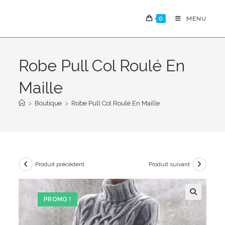
Skip
to
0
MENU
content
Robe Pull Col Roulé En
Maille
>
Boutique
>
Robe Pull Col Roulé En Maille
Produit précédent
Produit suivant
PROMO !