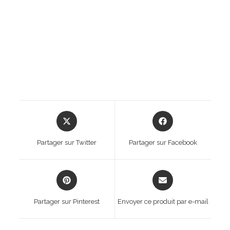
Opens
Opens
in
in
a
a
Partager sur Twitter
Partager sur Facebook
new
new
window
window
Opens
Opens
in
in
a
a
Partager sur Pinterest
Envoyer ce produit par e-mail
new
new
window
window