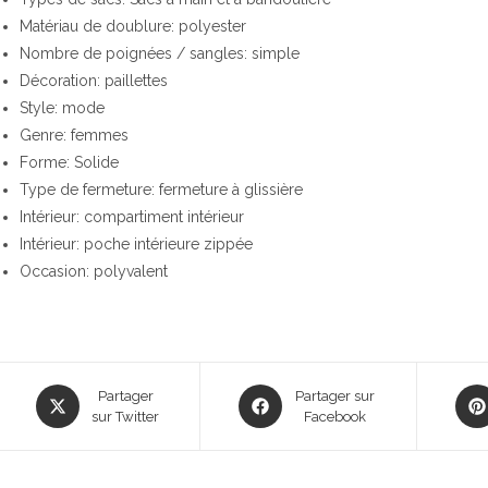
Matériau de doublure: polyester
Nombre de poignées / sangles: simple
Décoration: paillettes
Style: mode
Genre: femmes
Forme: Solide
Type de fermeture: fermeture à glissière
Intérieur: compartiment intérieur
Intérieur: poche intérieure zippée
Occasion: polyvalent
Opens
Opens
Ope
Partager
Partager sur
in
sur Twitter
in
Facebook
in
a
a
a
new
new
new
window
window
win