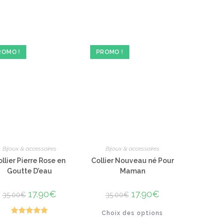
ROMO !
PROMO !
Bijoux & accessoires
Bijoux & accessoires
llier Pierre Rose en
Collier Nouveau né Pour
Goutte D’eau
Maman
Le
17.90
€
Le
Le
17.90
€
Le
35.00
€
35.00
€
prix
prix
prix
prix
initial
actuel
initial
actuel
Ce
était :
est :
Choix des options
était :
est :
produit
35.00€.
17.90€.
35.00€.
17.90€.
Note
5.00
a