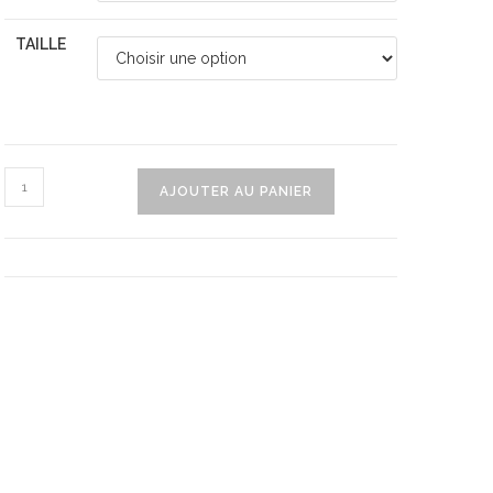
TAILLE
quantité
AJOUTER AU PANIER
de
Salopette
De
Grossesse
En
Jean