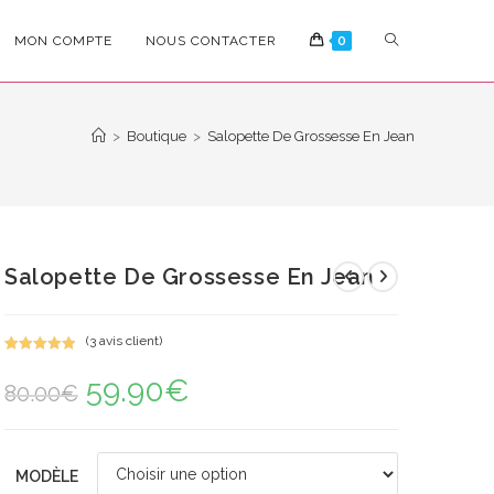
TOGGLE
MON COMPTE
NOUS CONTACTER
0
WEBSITE
>
Boutique
>
Salopette De Grossesse En Jean
SEARCH
Salopette De Grossesse En Jean
(
3
avis client)
Noté
3
5.00
59.90
€
Le
Le
sur 5
80.00
€
prix
prix
basé sur
initial
actuel
notations
était :
est :
80.00€.
59.90€.
client
MODÈLE