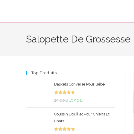
Skip
to
content
Salopette De Grossesse
Top Produits
Baskets Converse Pour Bébé
Note
5.00
Le
Le
29.00
€
19.90
€
sur 5
prix
prix
Coussin Douillet Pour Chiens Et
initial
actuel
Chats
était :
est :
29.00€.
19.90€.