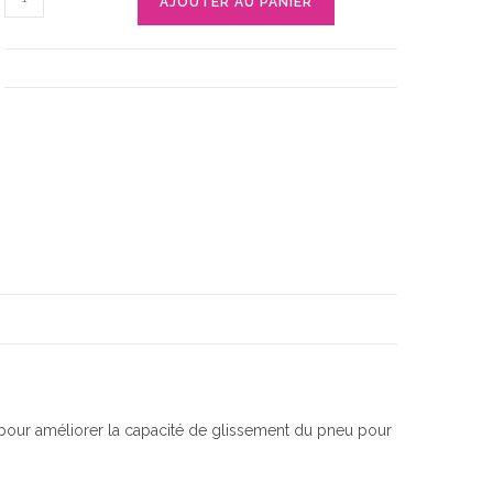
AJOUTER AU PANIER
de
Sangle
De
Neige
Antidérapant
(duo)
pour améliorer la capacité de glissement du pneu pour