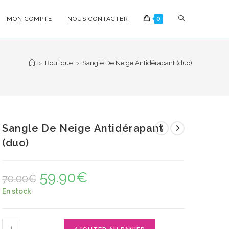
TOGGLE
MON COMPTE
NOUS CONTACTER
0
WEBSITE
>
Boutique
>
Sangle De Neige Antidérapant (duo)
SEARCH
Sangle De Neige Antidérapant
(duo)
59.90
€
Le
Le
70.00
€
prix
prix
initial
actuel
En stock
était :
est :
70.00€.
59.90€.
quantité