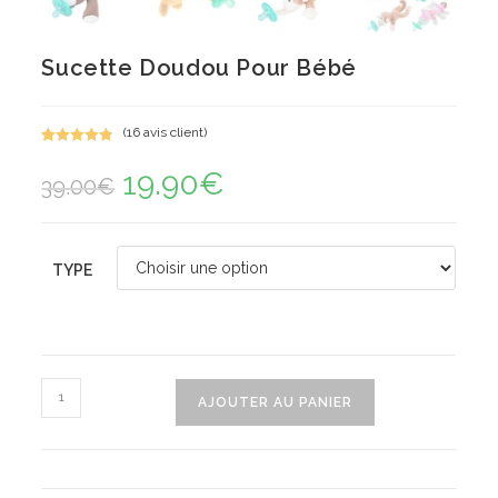
Sucette Doudou Pour Bébé
(
16
avis client)
Noté
16
4.94
19.90
€
Le
Le
sur 5
39.00
€
prix
prix
basé sur
initial
actuel
notations
était :
est :
39.00€.
19.90€.
client
TYPE
quantité
AJOUTER AU PANIER
de
Sucette
Doudou