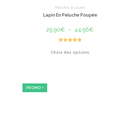
Peluches & Jouets
Lapin En Peluche Poupée
29.90
€
–
44.96
€
Plage
de
prix :
29.90€
à
Note
5.00
Ce
44.96€
Choix des options
produit
sur 5
a
plusieurs
variations.
Les
options
peuvent
être
PROMO !
choisies
sur
la
page
du
produit