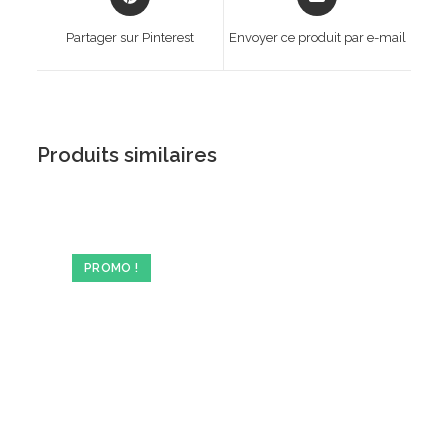
in
in
a
a
Partager sur Pinterest
Envoyer ce produit par e-mail
new
new
window
window
Produits similaires
PROMO !