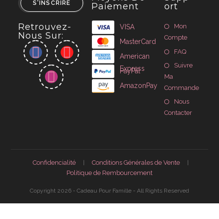
S'INSCRIRE
Paiement
Ort
Retrouvez-
Mon
VISA
Nous Sur:
Compte
MasterCard
FAQ
American
Suivre
Express
PayPal
Ma
AmazonPay
Commande
Nous
Contacter
Confidencialité
Conditions Générales de Vente
Politique de Rembourcement
Copyright 2026 - Cadeau Pour Famille - All Rights Reserved