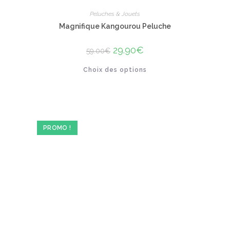
Peluches & Jouets
Magnifique Kangourou Peluche
Le
29.90
€
Le
59.00
€
prix
prix
initial
actuel
Ce
Choix des options
était :
est :
produit
59.00€.
29.90€.
a
plusieurs
variations.
Les
options
peuvent
être
PROMO !
choisies
sur
la
page
du
produit