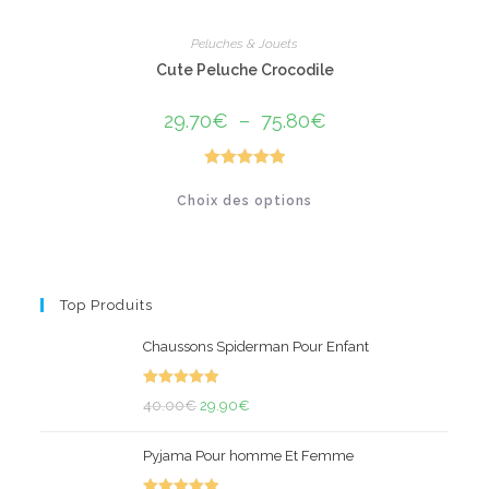
Peluches & Jouets
Cute Peluche Crocodile
29.70
€
–
75.80
€
Plage
de
prix :
29.70€
à
Note
5.00
Ce
75.80€
Choix des options
produit
sur 5
a
plusieurs
variations.
Les
options
peuvent
Top Produits
être
choisies
sur
Chaussons Spiderman Pour Enfant
la
page
du
Note
5.00
produit
Le
Le
40.00
€
29.90
€
sur 5
prix
prix
Pyjama Pour homme Et Femme
initial
actuel
était :
est :