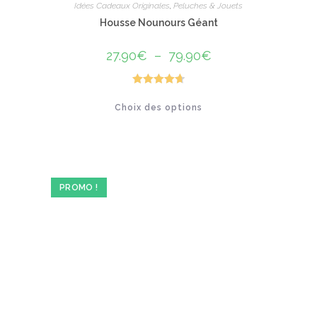
Idées Cadeaux Originales
,
Peluches & Jouets
Housse Nounours Géant
27.90
€
–
79.90
€
Plage
de
prix :
27.90€
à
Note
4.75
Ce
79.90€
Choix des options
produit
sur 5
a
plusieurs
variations.
Les
options
peuvent
être
PROMO !
choisies
sur
la
page
du
produit