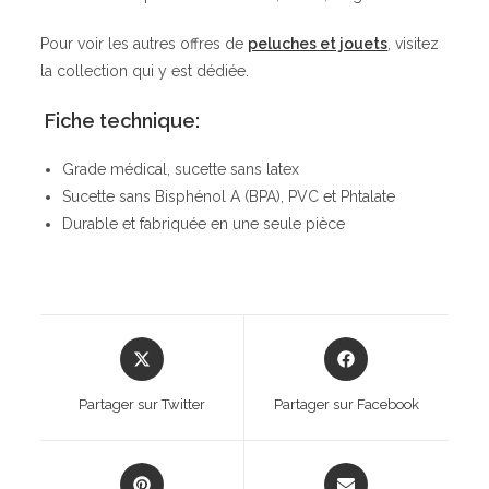
Pour voir les autres offres de
peluches et jouets
, visitez
la collection qui y est dédiée.
Fiche technique:
Grade médical, sucette sans latex
Sucette sans Bisphénol A (BPA), PVC et Phtalate
Durable et fabriquée en une seule pièce
Opens
Opens
in
in
a
a
Partager sur Twitter
Partager sur Facebook
new
new
window
window
Opens
Opens