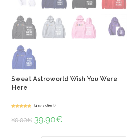
Sweat Astroworld Wish You Were
Here
(
4
avis client)
Noté
4
5.00
39.90
€
Le
Le
sur 5
80.00
€
prix
prix
basé sur
initial
actuel
notations
était :
est :
80.00€.
39.90€.
client