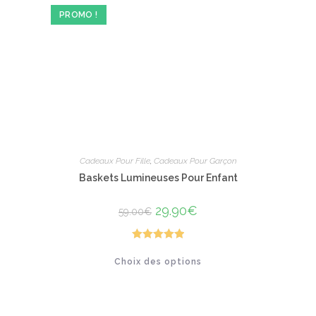
PROMO !
Cadeaux Pour Fille
,
Cadeaux Pour Garçon
Baskets Lumineuses Pour Enfant
Le
29.90
€
Le
59.00
€
prix
prix
initial
actuel
était :
est :
59.00€.
29.90€.
Note
5.00
Ce
Choix des options
produit
sur 5
a
plusieurs
variations.
Les
options