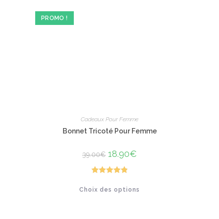
peuvent
être
PROMO !
choisies
sur
la
page
du
produit
Cadeaux Pour Femme
Bonnet Tricoté Pour Femme
Le
18.90
€
Le
39.00
€
prix
prix
initial
actuel
était :
est :
39.00€.
18.90€.
Note
4.92
Ce
Choix des options
produit
sur 5
a
plusieurs
variations.
Les