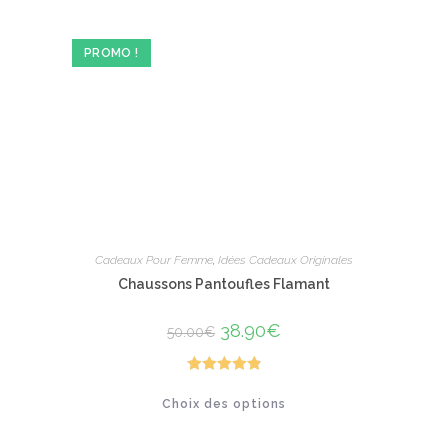
options
peuvent
être
PROMO !
choisies
sur
la
page
du
produit
Cadeaux Pour Femme
,
Idées Cadeaux Originales
Chaussons Pantoufles Flamant
Le
38.90
€
Le
50.00
€
prix
prix
initial
actuel
était :
est :
50.00€.
38.90€.
Note
4.91
Ce
Choix des options
produit
sur 5
a
plusieurs