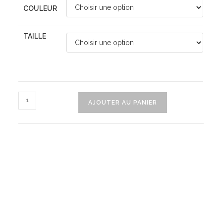
COULEUR
TAILLE
quantité
AJOUTER AU PANIER
de
Sweat
Astroworld
Wish
You
Were
Here