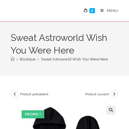
Skip
to
0
MENU
content
Sweat Astroworld Wish
You Were Here
>
Boutique
>
Sweat Astroworld Wish You Were Here
Produit précédent
Produit suivant
PROMO !