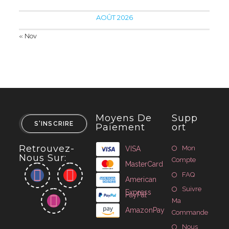
AOÛT 2026
« Nov
Moyens De
Supp
S'INSCRIRE
Paiement
Ort
Retrouvez-
Mon
VISA
Nous Sur:
Compte
MasterCard
FAQ
American
Suivre
Express
PayPal
Ma
AmazonPay
Commande
Nous