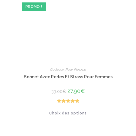
être
PROMO !
choisies
sur
la
page
du
produit
Cadeaux Pour Femme
Bonnet Avec Perles Et Strass Pour Femmes
Le
27.90
€
Le
39.00
€
prix
prix
initial
actuel
était :
est :
39.00€.
27.90€.
Note
4.92
Ce
Choix des options
produit
sur 5
a
plusieurs
variations.
Les
options