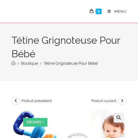
Skip
to
0
MENU
content
Tétine Grignoteuse Pour
Bébé
>
Boutique
>
Tétine Grignoteuse Pour Bébé
Produit précédent
Produit suivant
PROMO !