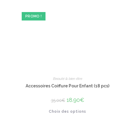
options
peuvent
être
PROMO !
choisies
sur
la
page
du
produit
Beauté & bien être
Accessoires Coiffure Pour Enfant (18 pcs)
Le
18.90
€
Le
35.00
€
prix
prix
initial
actuel
Ce
Choix des options
était :
est :
produit
35.00€.
18.90€.
a
plusieurs
variations.
Les
options