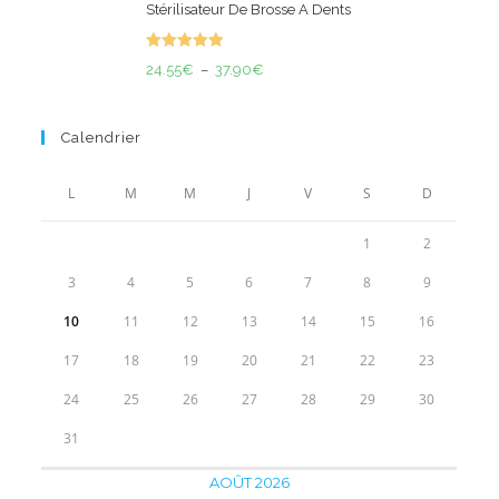
Stérilisateur De Brosse A Dents
prix :
43.90€
Note
5.00
Plage
à
24.55
€
–
37.90
€
sur 5
de
53.90€
prix :
Calendrier
24.55€
à
L
M
M
J
V
S
D
37.90€
1
2
3
4
5
6
7
8
9
10
11
12
13
14
15
16
17
18
19
20
21
22
23
24
25
26
27
28
29
30
31
AOÛT 2026