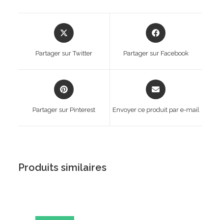
Opens
Opens
in
in
a
a
Partager sur Twitter
Partager sur Facebook
new
new
window
window
Opens
Opens
in
in
a
a
Partager sur Pinterest
Envoyer ce produit par e-mail
new
new
window
window
Produits similaires