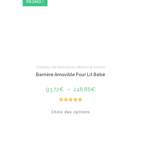
PROMO !
Cadeaux De Naissance
,
Maison & Cuisine
Barrière Amovible Pour Lit Bébé
93.72
€
–
248.88
€
Plage
de
prix :
93.72€
à
Note
5.00
Ce
248.88€
Choix des options
produit
sur 5
a
plusieurs
variations.
Les
options
peuvent