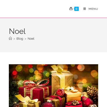
Skip
to
0
MENU
content
Noel
>
Blog
>
Noel