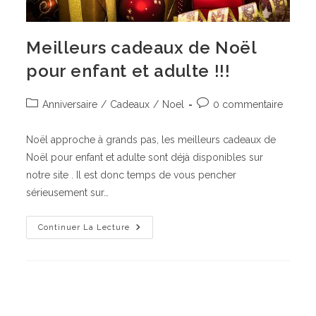
Meilleurs cadeaux de Noël
pour enfant et adulte !!!
Post
Commentaires
Anniversaire
/
Cadeaux
/
Noel
0 commentaire
category:
de
la
Noël approche à grands pas, les meilleurs cadeaux de
publication :
Noël pour enfant et adulte sont déjà disponibles sur
notre site . Il est donc temps de vous pencher
sérieusement sur…
Meilleurs
Continuer La Lecture
Cadeaux
De
Noël
Pour
Enfant
Et
Adulte
!!!