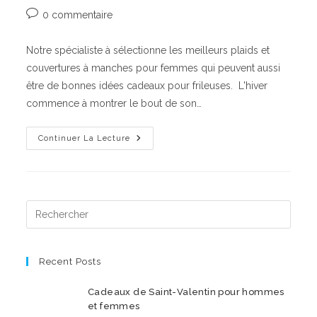
category:
Commentaires
0 commentaire
de
la
Notre spécialiste à sélectionne les meilleurs plaids et
publication :
couvertures à manches pour femmes qui peuvent aussi
être de bonnes idées cadeaux pour frileuses. L'hiver
commence à montrer le bout de son…
Plaids
Continuer La Lecture
Et
Couvertures
À
Manches
Pour
Femmes
!!!
Press
Esca
to
close
Recent Posts
the
Cadeaux de Saint-Valentin pour hommes
searc
et femmes
panel