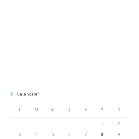
Calendrier
L
M
M
J
V
S
D
1
2
3
4
5
6
7
8
9