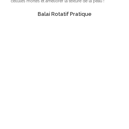
cellules mortes et améliorer la texture de la peau !
Balai Rotatif Pratique