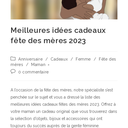
Meilleures idées cadeaux
fête des mères 2023
Post
Anniversaire
/
Cadeaux
/
Femme
/
Fête des
category:
mères
/
Maman
Commentaires
0 commentaire
de
la
publication :
A l’occasion de la fête des mères, notre spécialiste s’est
penchée sur le sujet et vous a dressé la liste des
meilleures idées cadeaux fêtes des mères 2023. Offrez à
votre maman un cadeau original que vous trouverez dans
la sélection d’objets, bijoux et accessoires qui ont
toujours du succès auprès de la gente féminine.