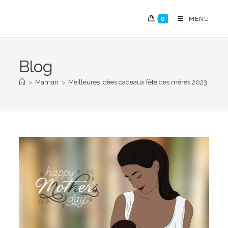
Skip
to
0
MENU
content
Blog
>
Maman
>
Meilleures idées cadeaux fête des mères 2023