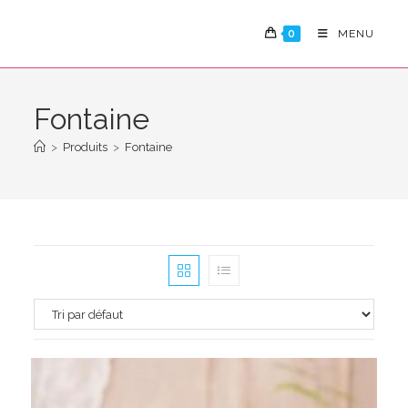
Skip
to
0
MENU
content
Fontaine
>
Produits
>
Fontaine