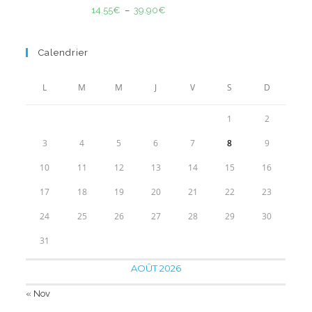
Note
5.00
50.00€.
37.90€.
Plage
14.55
€
–
39.90
€
sur 5
de
prix :
Calendrier
14.55€
à
L
M
M
J
V
S
D
39.90€
1
2
3
4
5
6
7
8
9
10
11
12
13
14
15
16
17
18
19
20
21
22
23
24
25
26
27
28
29
30
31
AOÛT 2026
« Nov