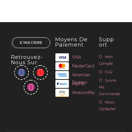
Moyens De
Supp
S'INSCRIRE
Paiement
Ort
Retrouvez-
Mon
VISA
Nous Sur:
Compte
MasterCard
FAQ
American
Suivre
Express
PayPal
Ma
AmazonPay
Commande
Nous
Contacter