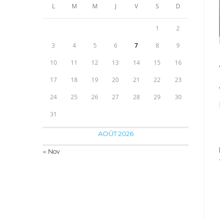
40.00€.
24.90€.
L
M
M
J
V
S
D
1
2
3
4
5
6
7
8
9
10
11
12
13
14
15
16
17
18
19
20
21
22
23
24
25
26
27
28
29
30
31
AOÛT 2026
« Nov