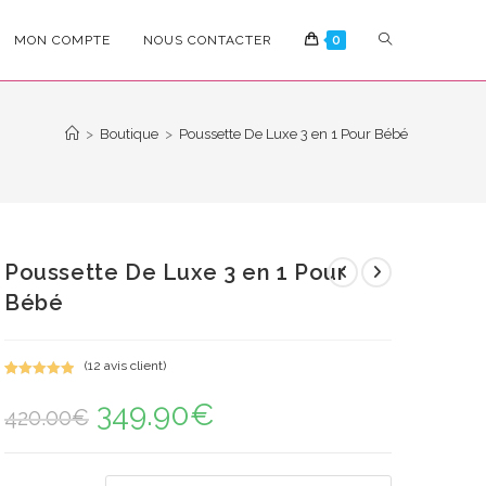
TOGGLE
MON COMPTE
NOUS CONTACTER
0
WEBSITE
>
Boutique
>
Poussette De Luxe 3 en 1 Pour Bébé
SEARCH
Poussette De Luxe 3 en 1 Pour
Bébé
(
12
avis client)
Noté
12
5.00
349.90
€
Le
Le
sur 5
420.00
€
prix
prix
basé sur
initial
actuel
notations
était :
est :
420.00€.
349.90€.
client