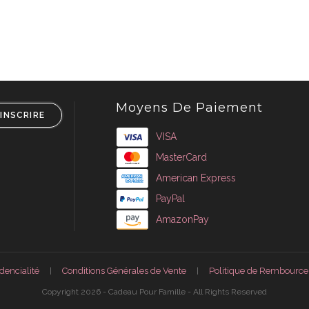
Moyens De Paiement
'INSCRIRE
VISA
MasterCard
American Express
PayPal
AmazonPay
dencialité
Conditions Générales de Vente
Politique de Rembourc
Copyright 2026 - Cadeau Pour Famille - All Rights Reserved