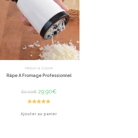
Maison & Cuisine
Râpe A Fromage Professionnel
Le
29.90
€
Le
60.00
€
prix
prix
initial
actuel
était :
est :
60.00€.
29.90€.
Note
5.00
Ajouter au panier
sur 5