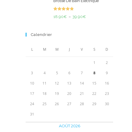
Brosse De Bain Electrique
initial
actuel
était :
est :
Note
4.93
Plage
18.90
€
–
39.90
€
110.00€.
69.90€.
sur 5
de
prix :
Calendrier
18.90€
à
L
M
M
J
V
S
D
39.90€
1
2
3
4
5
6
7
8
9
10
11
12
13
14
15
16
17
18
19
20
21
22
23
24
25
26
27
28
29
30
31
AOÛT 2026