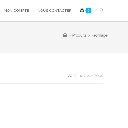
TOGGLE
MON COMPTE
NOUS CONTACTER
0
WEBSITE
>
Produits
>
Fromage
SEARCH
VOIR :
12
24
TOUS