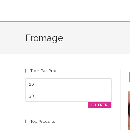
Skip
to
content
Fromage
Trier Par Prix
Prix
min
Prix
max
FILTRER
Top Produits