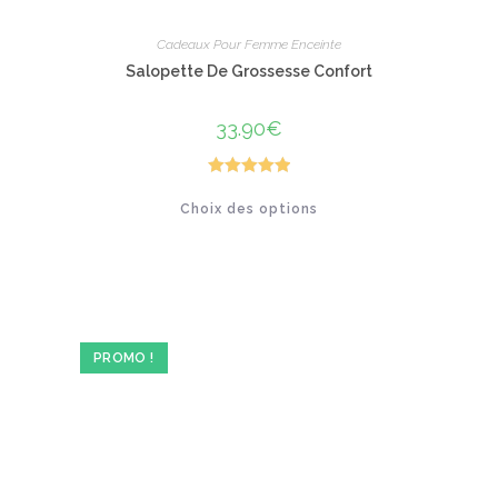
Cadeaux Pour Femme Enceinte
Salopette De Grossesse Confort
33.90
€
Note
5.00
Ce
Choix des options
produit
sur 5
a
plusieurs
variations.
Les
options
peuvent
être
choisies
sur
PROMO !
la
page
du
produit