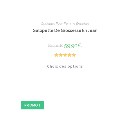
Cadeaux Pour Femme Enceinte
Salopette De Grossesse En Jean
Le
59.90
€
Le
80.00
€
prix
prix
initial
actuel
était :
est :
80.00€.
59.90€.
Note
5.00
Ce
Choix des options
produit
sur 5
a
plusieurs
variations.
Les
options
peuvent
être
choisies
sur
PROMO !
la
page
du
produit