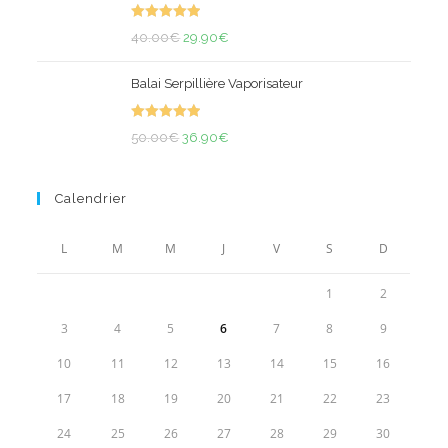
était :
est :
Note
5.00
50.00€.
Le
34.90€.
Le
40.00
€
29.90
€
sur 5
prix
prix
Balai Serpillière Vaporisateur
initial
actuel
était :
est :
Note
5.00
Le
40.00€.
29.90€.
Le
50.00
€
36.90
€
sur 5
prix
prix
initial
actuel
Calendrier
était :
est :
50.00€.
36.90€.
L
M
M
J
V
S
D
1
2
3
4
5
6
7
8
9
10
11
12
13
14
15
16
17
18
19
20
21
22
23
24
25
26
27
28
29
30