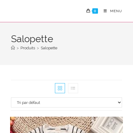
Skip
to
0
MENU
content
Salopette
>
Produits
>
Salopette