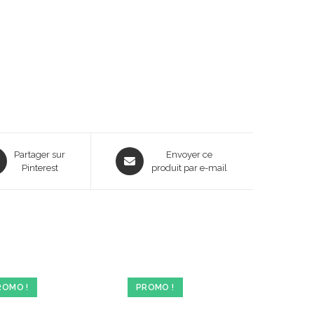
ns
Opens
Partager sur
Envoyer ce
Pinterest
in
produit par e-mail
a
new
dow
window
ROMO !
PROMO !