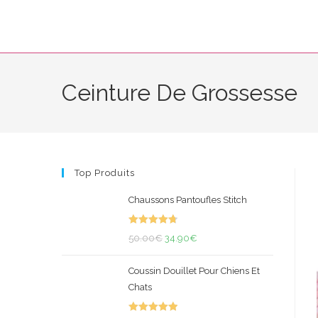
Skip
to
content
Ceinture De Grossesse
Top Produits
Chaussons Pantoufles Stitch
Note
4.82
Le
Le
50.00
€
34.90
€
sur 5
prix
prix
Coussin Douillet Pour Chiens Et
initial
actuel
Chats
était :
est :
50.00€.
34.90€.