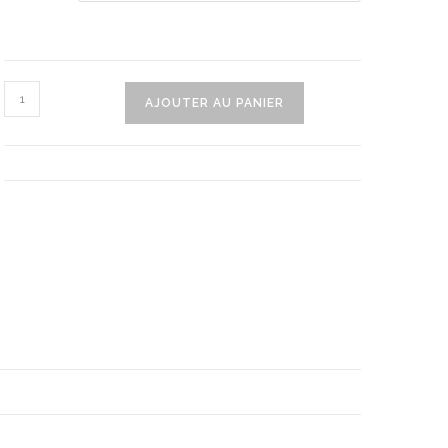
quantité
AJOUTER AU PANIER
de
Ceinture
De
Grossesse