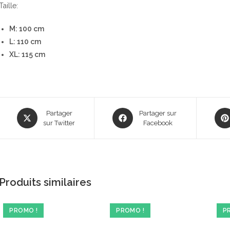
Taille:
M: 100 cm
L: 110 cm
XL: 115 cm
Opens
Opens
Ope
Partager
Partager sur
in
sur Twitter
in
Facebook
in
a
a
a
new
new
new
window
window
win
Produits similaires
PROMO !
PROMO !
P