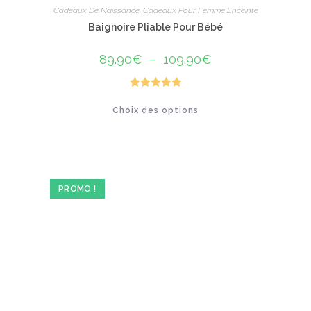
Cadeaux De Naissance
,
Cadeaux Pour Femme Enceinte
Baignoire Pliable Pour Bébé
89.90
€
–
109.90
€
Plage
de
prix :
89.90€
à
Note
5.00
Ce
109.90€
Choix des options
produit
sur 5
a
plusieurs
variations.
Les
options
peuvent
être
PROMO !
choisies
sur
la
page
du
produit