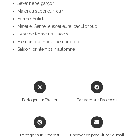
Sexe: bébé garçon
Matériau supérieur: cuir
Forme: Solide
Matériel Semelle extérieure: caoutchouc
Type de fermeture: lacets
Élément de mode: peu profond
Saison: printemps / automne
Opens
Opens
in
in
a
a
Partager sur Twitter
Partager sur Facebook
new
new
window
window
Opens
Opens
in
in
a
a
Partager sur Pinterest
Envoyer ce produit par e-mail