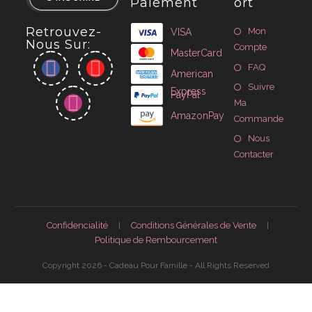
Paiement
Ort
Retrouvez-
Mon
VISA
Nous Sur:
Compte
MasterCard
FAQ
American
Suivre
Express
PayPal
Ma
AmazonPay
Commande
Nous
Contacter
Confidencialité
Conditions Générales de Vente
Politique de Rembourcement
Copyright 2026 - Cadeau Pour Famille - All Rights Reserved