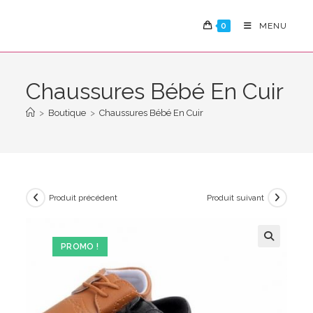
Skip
to
0
MENU
content
Chaussures Bébé En Cuir
>
Boutique
>
Chaussures Bébé En Cuir
Produit précédent
Produit suivant
PROMO !