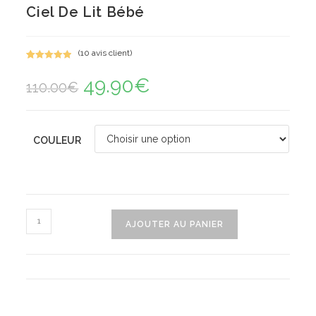
Ciel De Lit Bébé
(
10
avis client)
Noté
10
5.00
49.90
€
Le
Le
sur 5
110.00
€
prix
prix
basé sur
initial
actuel
notations
était :
est :
110.00€.
49.90€.
client
COULEUR
quantité
AJOUTER AU PANIER
de
Ciel
De
Lit
Bébé