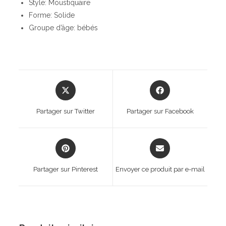
Style: Moustiquaire
Forme: Solide
Groupe d’âge: bébés
Opens
Opens
in
in
a
a
Partager sur Twitter
Partager sur Facebook
new
new
window
window
Opens
Opens
in
in
a
a
Partager sur Pinterest
Envoyer ce produit par e-mail
new
new
window
window