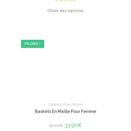
était :
est :
39.00€.
25.90€.
Note
5.00
Ce
Choix des options
produit
sur 5
a
plusieurs
variations.
Les
options
peuvent
être
PROMO !
choisies
sur
la
page
du
produit
Cadeaux Pour Femme
Baskets En Maille Pour Femme
Le
33.90
€
Le
50.00
€
prix
prix