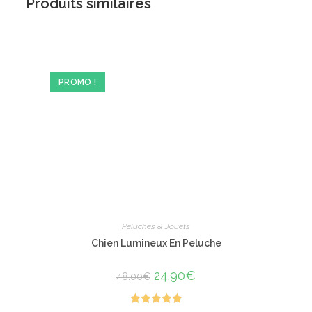
Produits similaires
PROMO !
Peluches & Jouets
Chien Lumineux En Peluche
Le
24.90
€
Le
48.00
€
prix
prix
initial
actuel
était :
est :