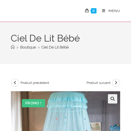
Skip
to
0
MENU
content
Ciel De Lit Bébé
>
Boutique
>
Ciel De Lit Bébé
Produit précédent
Produit suivant
PROMO !